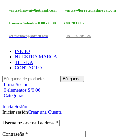
ventasdinova@hotmail.com
ventas@ferreteriadinova.com
Lunes - Sabados 8.00 - 6:30
940 203 089
ventasdinova@hotmail.com
+51 940 203 089
INICIO
NUESTRA MARCA
TIENDA
CONTACTO
Búsqueda
Inicia Sesión
0
elementos
S/
0.00
Categorías
Inicia Sesión
Iniciar sesión
Crear una Cuenta
Username or email address
*
Contraseña
*