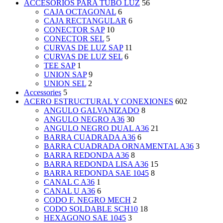
ACCESORIOS PARA TUBO LUZ
56
CAJA OCTAGONAL
6
CAJA RECTANGULAR
6
CONECTOR SAP
10
CONECTOR SEL
5
CURVAS DE LUZ SAP
11
CURVAS DE LUZ SEL
6
TEE SAP
1
UNION SAP
9
UNION SEL
2
Accessories
5
ACERO ESTRUCTURAL Y CONEXIONES
602
ANGULO GALVANIZADO
8
ANGULO NEGRO A36
30
ANGULO NEGRO DUAL A36
21
BARRA CUADRADA A36
6
BARRA CUADRADA ORNAMENTAL A36
3
BARRA REDONDA A36
8
BARRA REDONDA LISA A36
15
BARRA REDONDA SAE 1045
8
CANAL C A36
1
CANAL U A36
6
CODO F. NEGRO MECH
2
CODO SOLDABLE SCH10
18
HEXAGONO SAE 1045
3