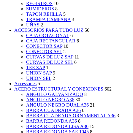
REGISTROS
10
SUMIDEROS
8
TAPON REJILLA
5
TRAMPA CAMPANA
3
UÑAS
2
ACCESORIOS PARA TUBO LUZ
56
CAJA OCTAGONAL
6
CAJA RECTANGULAR
6
CONECTOR SAP
10
CONECTOR SEL
5
CURVAS DE LUZ SAP
11
CURVAS DE LUZ SEL
6
TEE SAP
1
UNION SAP
9
UNION SEL
2
Accessories
5
ACERO ESTRUCTURAL Y CONEXIONES
602
ANGULO GALVANIZADO
8
ANGULO NEGRO A36
30
ANGULO NEGRO DUAL A36
21
BARRA CUADRADA A36
6
BARRA CUADRADA ORNAMENTAL A36
3
BARRA REDONDA A36
8
BARRA REDONDA LISA A36
15
BARRA REDONDA SAE 1045
8