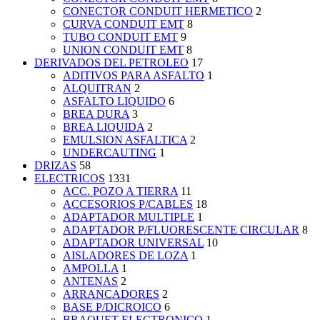
CONECTOR CONDUIT HERMETICO
2
CURVA CONDUIT EMT
8
TUBO CONDUIT EMT
9
UNION CONDUIT EMT
8
DERIVADOS DEL PETROLEO
17
ADITIVOS PARA ASFALTO
1
ALQUITRAN
2
ASFALTO LIQUIDO
6
BREA DURA
3
BREA LIQUIDA
2
EMULSION ASFALTICA
2
UNDERCAUTING
1
DRIZAS
58
ELECTRICOS
1331
ACC. POZO A TIERRA
11
ACCESORIOS P/CABLES
18
ADAPTADOR MULTIPLE
1
ADAPTADOR P/FLUORESCENTE CIRCULAR
8
ADAPTADOR UNIVERSAL
10
AISLADORES DE LOZA
1
AMPOLLA
1
ANTENAS
2
ARRANCADORES
2
BASE P/DICROICO
6
BRAQUET ELECTRONICO
1