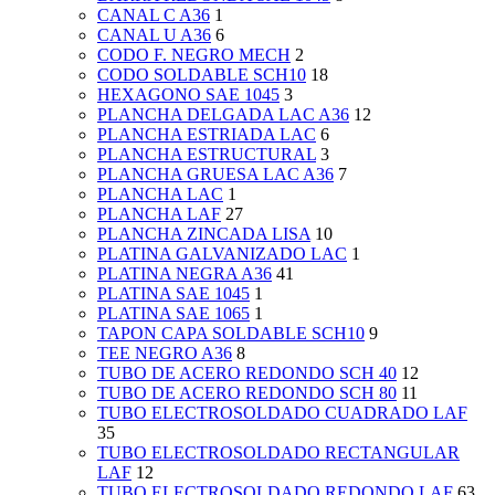
CANAL C A36
1
CANAL U A36
6
CODO F. NEGRO MECH
2
CODO SOLDABLE SCH10
18
HEXAGONO SAE 1045
3
PLANCHA DELGADA LAC A36
12
PLANCHA ESTRIADA LAC
6
PLANCHA ESTRUCTURAL
3
PLANCHA GRUESA LAC A36
7
PLANCHA LAC
1
PLANCHA LAF
27
PLANCHA ZINCADA LISA
10
PLATINA GALVANIZADO LAC
1
PLATINA NEGRA A36
41
PLATINA SAE 1045
1
PLATINA SAE 1065
1
TAPON CAPA SOLDABLE SCH10
9
TEE NEGRO A36
8
TUBO DE ACERO REDONDO SCH 40
12
TUBO DE ACERO REDONDO SCH 80
11
TUBO ELECTROSOLDADO CUADRADO LAF
35
TUBO ELECTROSOLDADO RECTANGULAR
LAF
12
TUBO ELECTROSOLDADO REDONDO LAF
63