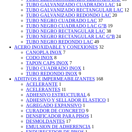
TUBO GALVANIZADO CUADRADO LAC
14
TUBO GALVANIZADO RECTANGULAR LAC
12
TUBO GALVANIZADO REDONDO LAC
20
TUBO NEGRO CUADRADO LAC
37
TUBO NEGRO CUADRADO LAC G°B
19
TUBO NEGRO RECTANGULAR LAC
38
TUBO NEGRO RECTANGULAR LAC G°B
24
TUBO NEGRO REDONDO LAC
49
ACERO INOXIDABLE Y CONEXIONES
32
CANOPLA INOX
7
CODO INOX
8
TAPON CAPS INOX
7
TUBO CUADRADO INOX
1
TUBO REDONDO INOX
9
ADITIVOS E IMPERMEABILIZANTES
168
ACELERANTE
1
ACELERANTES
11
ADHESIVO ESTRUCTURAL
6
ADHESIVO Y SELLADOR ELASTICO
1
AGREGADO EXPANSIVO
1
CURADOR DE CONCRETO
9
DENSIFICADOR PARA PISOS
1
DESMOLDANTES
17
EMULSION DE ADHERENCIA
1
ENDURECEDOR DE PISOS
1