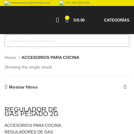
ventasdinova@hotmail.com
+51 940 203 089
0
S/
0.00
CATEGORÍAS
Home
ACCESORIOS PARA COCINA
Showing the single result
Mostrar filtros
REGULADOR DE
GAS PESADO 2G
GASPER
ACCESORIOS PARA COCINA
,
REGULADORES DE GAS