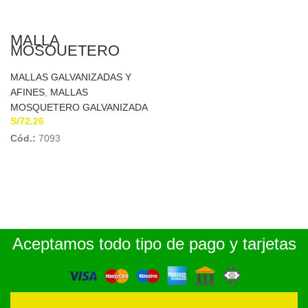
MALLA
MOSQUETERO
GALVANIZADA
14x14x0.90Mx30M
MALLAS GALVANIZADAS Y
C&A
AFINES
,
MALLAS
MOSQUETERO GALVANIZADA
S/
72.26
Cód.:
7093
Aceptamos todo tipo de pago y tarjetas