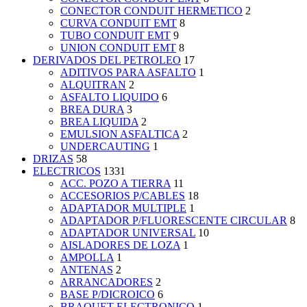
CONECTOR CONDUIT HERMETICO
2
CURVA CONDUIT EMT
8
TUBO CONDUIT EMT
9
UNION CONDUIT EMT
8
DERIVADOS DEL PETROLEO
17
ADITIVOS PARA ASFALTO
1
ALQUITRAN
2
ASFALTO LIQUIDO
6
BREA DURA
3
BREA LIQUIDA
2
EMULSION ASFALTICA
2
UNDERCAUTING
1
DRIZAS
58
ELECTRICOS
1331
ACC. POZO A TIERRA
11
ACCESORIOS P/CABLES
18
ADAPTADOR MULTIPLE
1
ADAPTADOR P/FLUORESCENTE CIRCULAR
8
ADAPTADOR UNIVERSAL
10
AISLADORES DE LOZA
1
AMPOLLA
1
ANTENAS
2
ARRANCADORES
2
BASE P/DICROICO
6
BRAQUET ELECTRONICO
1