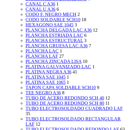
CANAL C A36
1
CANAL U A36
6
CODO F. NEGRO MECH
2
CODO SOLDABLE SCH10
18
HEXAGONO SAE 1045
3
PLANCHA DELGADA LAC A36
12
PLANCHA ESTRIADA LAC
6
PLANCHA ESTRUCTURAL
3
PLANCHA GRUESA LAC A36
7
PLANCHA LAC
1
PLANCHA LAF
27
PLANCHA ZINCADA LISA
10
PLATINA GALVANIZADO LAC
1
PLATINA NEGRA A36
41
PLATINA SAE 1045
1
PLATINA SAE 1065
1
TAPON CAPA SOLDABLE SCH10
9
TEE NEGRO A36
8
TUBO DE ACERO REDONDO SCH 40
12
TUBO DE ACERO REDONDO SCH 80
11
TUBO ELECTROSOLDADO CUADRADO LAF
35
TUBO ELECTROSOLDADO RECTANGULAR
LAF
12
TUBO ELECTROSOLDADO REDONDO LAF
63