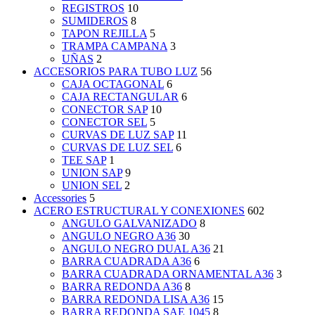
REGISTROS
10
SUMIDEROS
8
TAPON REJILLA
5
TRAMPA CAMPANA
3
UÑAS
2
ACCESORIOS PARA TUBO LUZ
56
CAJA OCTAGONAL
6
CAJA RECTANGULAR
6
CONECTOR SAP
10
CONECTOR SEL
5
CURVAS DE LUZ SAP
11
CURVAS DE LUZ SEL
6
TEE SAP
1
UNION SAP
9
UNION SEL
2
Accessories
5
ACERO ESTRUCTURAL Y CONEXIONES
602
ANGULO GALVANIZADO
8
ANGULO NEGRO A36
30
ANGULO NEGRO DUAL A36
21
BARRA CUADRADA A36
6
BARRA CUADRADA ORNAMENTAL A36
3
BARRA REDONDA A36
8
BARRA REDONDA LISA A36
15
BARRA REDONDA SAE 1045
8