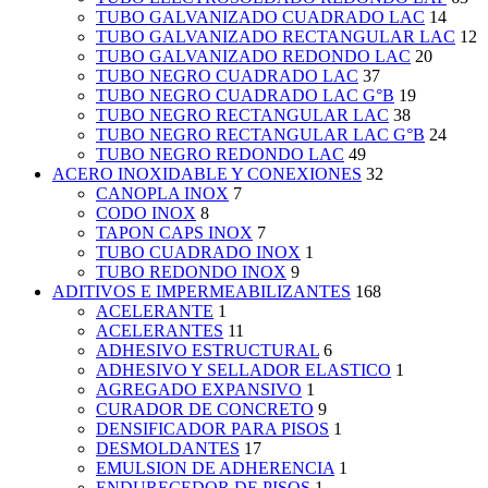
TUBO GALVANIZADO CUADRADO LAC
14
TUBO GALVANIZADO RECTANGULAR LAC
12
TUBO GALVANIZADO REDONDO LAC
20
TUBO NEGRO CUADRADO LAC
37
TUBO NEGRO CUADRADO LAC G°B
19
TUBO NEGRO RECTANGULAR LAC
38
TUBO NEGRO RECTANGULAR LAC G°B
24
TUBO NEGRO REDONDO LAC
49
ACERO INOXIDABLE Y CONEXIONES
32
CANOPLA INOX
7
CODO INOX
8
TAPON CAPS INOX
7
TUBO CUADRADO INOX
1
TUBO REDONDO INOX
9
ADITIVOS E IMPERMEABILIZANTES
168
ACELERANTE
1
ACELERANTES
11
ADHESIVO ESTRUCTURAL
6
ADHESIVO Y SELLADOR ELASTICO
1
AGREGADO EXPANSIVO
1
CURADOR DE CONCRETO
9
DENSIFICADOR PARA PISOS
1
DESMOLDANTES
17
EMULSION DE ADHERENCIA
1
ENDURECEDOR DE PISOS
1