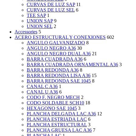
CURVAS DE LUZ SAP
11
CURVAS DE LUZ SEL
6
TEE SAP
1
UNION SAP
9
UNION SEL
2
Accessories
5
ACERO ESTRUCTURAL Y CONEXIONES
602
ANGULO GALVANIZADO
8
ANGULO NEGRO A36
30
ANGULO NEGRO DUAL A36
21
BARRA CUADRADA A36
6
BARRA CUADRADA ORNAMENTAL A36
3
BARRA REDONDA A36
8
BARRA REDONDA LISA A36
15
BARRA REDONDA SAE 1045
8
CANAL C A36
1
CANAL U A36
6
CODO F. NEGRO MECH
2
CODO SOLDABLE SCH10
18
HEXAGONO SAE 1045
3
PLANCHA DELGADA LAC A36
12
PLANCHA ESTRIADA LAC
6
PLANCHA ESTRUCTURAL
3
PLANCHA GRUESA LAC A36
7
PLANCHA LAC
1