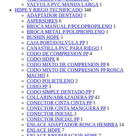
VALVULA PVC MANIJA LARGA
1
HDPE Y RIEGO TECNIFICADO
348
ADAPTADOR DENTADO
1
ASPERSORES
6
BROCA MANUAL P/POLOPROPILENO
1
BROCA METAL P/POLIPROPILENO
1
BUSHIN HDPE
1
CAJA PORTAVALVULA PP
1
CANASTILLA PVC PARA RIEGO
1
CODO DE COMPRESION PP
4
CODO HDPE
8
CODO MIXTO DE COMPRESION PP
8
CODO MIXTO DE COMPRESION PP ROSCA
MACHO
1
CODO POLIETILENO
2
CODO PP
3
CODO SIMPLE DENTADO PP
2
COLLARIN/ABRAZADERA PP
43
CONECTOR CINTA CINTA PP
1
CONECTOR CINTA MANGUERA PP
1
CONECTOR INICIAL
2
CONECTOR INICIAL PP
1
ENLACE ADAPTADOR ROSCA HEMBRA
14
ENLACE HDPE
7
ENLACE P/REPARACION HDPE
7