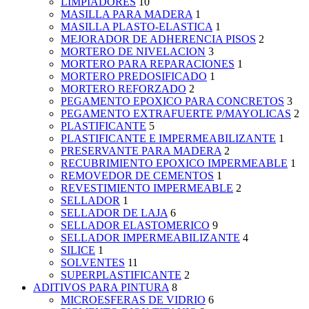
LIMPIADORES
10
MASILLA PARA MADERA
1
MASILLA PLASTO-ELASTICA
1
MEJORADOR DE ADHERENCIA PISOS
2
MORTERO DE NIVELACION
3
MORTERO PARA REPARACIONES
1
MORTERO PREDOSIFICADO
1
MORTERO REFORZADO
2
PEGAMENTO EPOXICO PARA CONCRETOS
3
PEGAMENTO EXTRAFUERTE P/MAYOLICAS
2
PLASTIFICANTE
5
PLASTIFICANTE E IMPERMEABILIZANTE
1
PRESERVANTE PARA MADERA
2
RECUBRIMIENTO EPOXICO IMPERMEABLE
1
REMOVEDOR DE CEMENTOS
1
REVESTIMIENTO IMPERMEABLE
2
SELLADOR
1
SELLADOR DE LAJA
6
SELLADOR ELASTOMERICO
9
SELLADOR IMPERMEABILIZANTE
4
SILICE
1
SOLVENTES
11
SUPERPLASTIFICANTE
2
ADITIVOS PARA PINTURA
8
MICROESFERAS DE VIDRIO
6