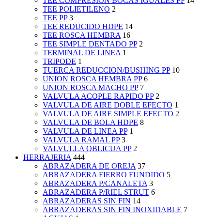
TEE COMPRESION BOCAS IGUALES PP
14
TEE POLIETILENO
2
TEE PP
3
TEE REDUCIDO HDPE
14
TEE ROSCA HEMBRA
16
TEE SIMPLE DENTADO PP
2
TERMINAL DE LINEA
1
TRIPODE
1
TUERCA REDUCCION/BUSHING PP
10
UNION ROSCA HEMBRA PP
6
UNION ROSCA MACHO PP
7
VALVULA ACOPLE RAPIDO PP
2
VALVULA DE AIRE DOBLE EFECTO
1
VALVULA DE AIRE SIMPLE EFECTO
2
VALVULA DE BOLA HDPE
8
VALVULA DE LINEA PP
1
VALVULA RAMAL PP
3
VALVULLA OBLICUA PP
2
HERRAJERIA
444
ABRAZADERA DE OREJA
37
ABRAZADERA FIERRO FUNDIDO
5
ABRAZADERA P/CANALETA
3
ABRAZADERA P/RIEL STRUT
6
ABRAZADERAS SIN FIN
14
ABRAZADERAS SIN FIN INOXIDABLE
7