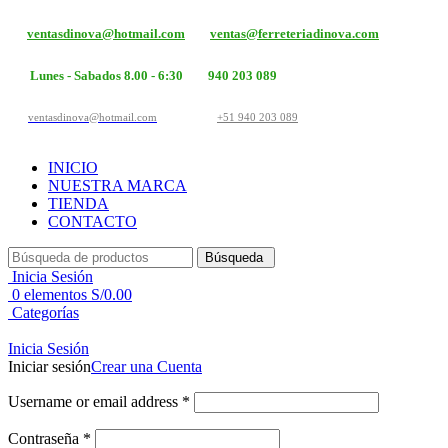
ventasdinova@hotmail.com
ventas@ferreteriadinova.com
Lunes - Sabados 8.00 - 6:30
940 203 089
ventasdinova@hotmail.com
+51 940 203 089
INICIO
NUESTRA MARCA
TIENDA
CONTACTO
Búsqueda
Inicia Sesión
0
elementos
S/
0.00
Categorías
Inicia Sesión
Iniciar sesión
Crear una Cuenta
Username or email address
*
Contraseña
*