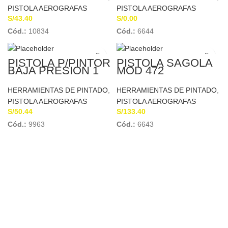
TRUPER 19236
PISTOLA AEROGRAFAS
PISTOLA AEROGRAFAS
S/
43.40
S/
0.00
Cód.:
10834
Cód.:
6644
PISTOLA P/PINTOR
PISTOLA SAGOLA
BAJA PRESION 1
MOD 472
LT 20PSI-50PSI
TRUPER 19000
HERRAMIENTAS DE PINTADO
,
HERRAMIENTAS DE PINTADO
,
PISTOLA AEROGRAFAS
PISTOLA AEROGRAFAS
S/
50.44
S/
133.40
Cód.:
9963
Cód.:
6643