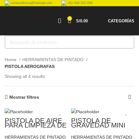
ventasdinova@hotmail.com
+51 940 203 089
0
S/
0.00
CATEGORÍAS
Home
HERRAMIENTAS DE PINTADO
PISTOLA AEROGRAFAS
Showing all 4 results
Mostrar filtros
PISTOLA DE AIRE
PISTOLA DE
PARA LIMPIEZA DE
GRAVEDAD MINI
MOTORES MAX. 90
DE RETOQUE
PSI-1/4 NPT
TRUPER 19090
HERRAMIENTAS DE PINTADO
,
HERRAMIENTAS DE PINTADO
,