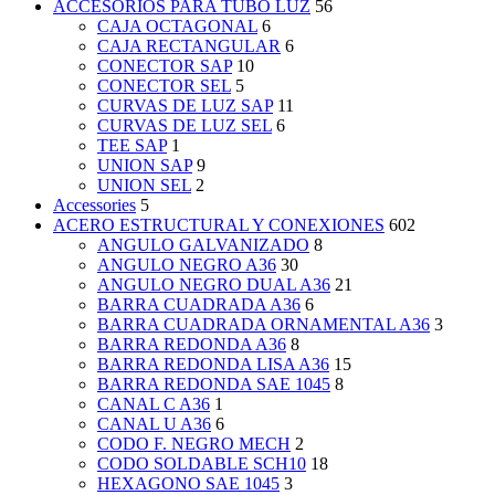
ACCESORIOS PARA TUBO LUZ
56
CAJA OCTAGONAL
6
CAJA RECTANGULAR
6
CONECTOR SAP
10
CONECTOR SEL
5
CURVAS DE LUZ SAP
11
CURVAS DE LUZ SEL
6
TEE SAP
1
UNION SAP
9
UNION SEL
2
Accessories
5
ACERO ESTRUCTURAL Y CONEXIONES
602
ANGULO GALVANIZADO
8
ANGULO NEGRO A36
30
ANGULO NEGRO DUAL A36
21
BARRA CUADRADA A36
6
BARRA CUADRADA ORNAMENTAL A36
3
BARRA REDONDA A36
8
BARRA REDONDA LISA A36
15
BARRA REDONDA SAE 1045
8
CANAL C A36
1
CANAL U A36
6
CODO F. NEGRO MECH
2
CODO SOLDABLE SCH10
18
HEXAGONO SAE 1045
3