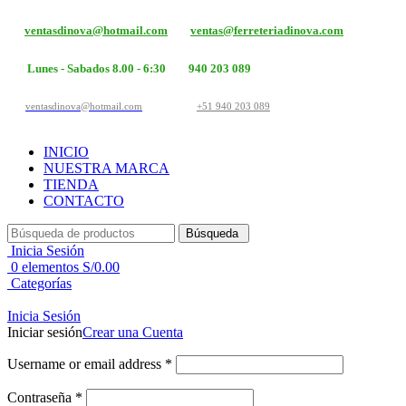
ventasdinova@hotmail.com
ventas@ferreteriadinova.com
Lunes - Sabados 8.00 - 6:30
940 203 089
ventasdinova@hotmail.com
+51 940 203 089
INICIO
NUESTRA MARCA
TIENDA
CONTACTO
Búsqueda
Inicia Sesión
0
elementos
S/
0.00
Categorías
Inicia Sesión
Iniciar sesión
Crear una Cuenta
Username or email address
*
Contraseña
*