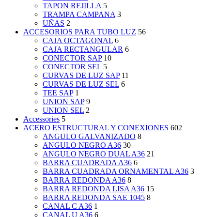
TAPON REJILLA
5
TRAMPA CAMPANA
3
UÑAS
2
ACCESORIOS PARA TUBO LUZ
56
CAJA OCTAGONAL
6
CAJA RECTANGULAR
6
CONECTOR SAP
10
CONECTOR SEL
5
CURVAS DE LUZ SAP
11
CURVAS DE LUZ SEL
6
TEE SAP
1
UNION SAP
9
UNION SEL
2
Accessories
5
ACERO ESTRUCTURAL Y CONEXIONES
602
ANGULO GALVANIZADO
8
ANGULO NEGRO A36
30
ANGULO NEGRO DUAL A36
21
BARRA CUADRADA A36
6
BARRA CUADRADA ORNAMENTAL A36
3
BARRA REDONDA A36
8
BARRA REDONDA LISA A36
15
BARRA REDONDA SAE 1045
8
CANAL C A36
1
CANAL U A36
6