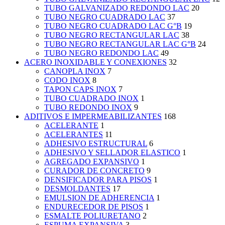
TUBO GALVANIZADO REDONDO LAC
20
TUBO NEGRO CUADRADO LAC
37
TUBO NEGRO CUADRADO LAC G°B
19
TUBO NEGRO RECTANGULAR LAC
38
TUBO NEGRO RECTANGULAR LAC G°B
24
TUBO NEGRO REDONDO LAC
49
ACERO INOXIDABLE Y CONEXIONES
32
CANOPLA INOX
7
CODO INOX
8
TAPON CAPS INOX
7
TUBO CUADRADO INOX
1
TUBO REDONDO INOX
9
ADITIVOS E IMPERMEABILIZANTES
168
ACELERANTE
1
ACELERANTES
11
ADHESIVO ESTRUCTURAL
6
ADHESIVO Y SELLADOR ELASTICO
1
AGREGADO EXPANSIVO
1
CURADOR DE CONCRETO
9
DENSIFICADOR PARA PISOS
1
DESMOLDANTES
17
EMULSION DE ADHERENCIA
1
ENDURECEDOR DE PISOS
1
ESMALTE POLIURETANO
2
ESPUMA EXPANSIVA
3