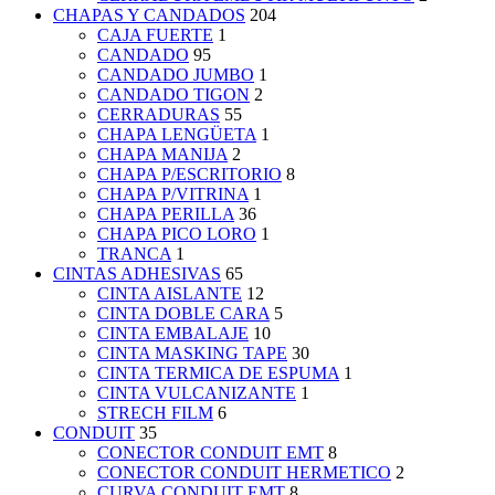
CHAPAS Y CANDADOS
204
CAJA FUERTE
1
CANDADO
95
CANDADO JUMBO
1
CANDADO TIGON
2
CERRADURAS
55
CHAPA LENGÜETA
1
CHAPA MANIJA
2
CHAPA P/ESCRITORIO
8
CHAPA P/VITRINA
1
CHAPA PERILLA
36
CHAPA PICO LORO
1
TRANCA
1
CINTAS ADHESIVAS
65
CINTA AISLANTE
12
CINTA DOBLE CARA
5
CINTA EMBALAJE
10
CINTA MASKING TAPE
30
CINTA TERMICA DE ESPUMA
1
CINTA VULCANIZANTE
1
STRECH FILM
6
CONDUIT
35
CONECTOR CONDUIT EMT
8
CONECTOR CONDUIT HERMETICO
2
CURVA CONDUIT EMT
8