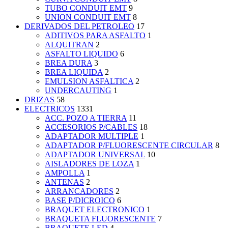
TUBO CONDUIT EMT
9
UNION CONDUIT EMT
8
DERIVADOS DEL PETROLEO
17
ADITIVOS PARA ASFALTO
1
ALQUITRAN
2
ASFALTO LIQUIDO
6
BREA DURA
3
BREA LIQUIDA
2
EMULSION ASFALTICA
2
UNDERCAUTING
1
DRIZAS
58
ELECTRICOS
1331
ACC. POZO A TIERRA
11
ACCESORIOS P/CABLES
18
ADAPTADOR MULTIPLE
1
ADAPTADOR P/FLUORESCENTE CIRCULAR
8
ADAPTADOR UNIVERSAL
10
AISLADORES DE LOZA
1
AMPOLLA
1
ANTENAS
2
ARRANCADORES
2
BASE P/DICROICO
6
BRAQUET ELECTRONICO
1
BRAQUETA FLUORESCENTE
7
BRAQUETE LED
4