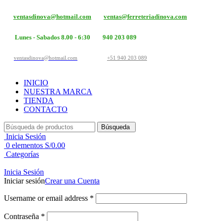
ventasdinova@hotmail.com
ventas@ferreteriadinova.com
Lunes - Sabados 8.00 - 6:30
940 203 089
ventasdinova@hotmail.com
+51 940 203 089
INICIO
NUESTRA MARCA
TIENDA
CONTACTO
Búsqueda
Inicia Sesión
0
elementos
S/
0.00
Categorías
Inicia Sesión
Iniciar sesión
Crear una Cuenta
Username or email address
*
Contraseña
*