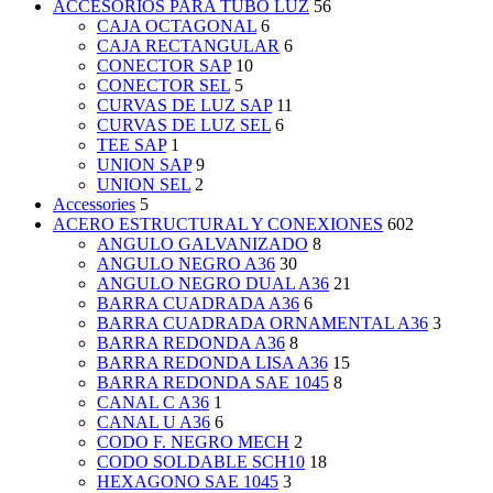
ACCESORIOS PARA TUBO LUZ
56
CAJA OCTAGONAL
6
CAJA RECTANGULAR
6
CONECTOR SAP
10
CONECTOR SEL
5
CURVAS DE LUZ SAP
11
CURVAS DE LUZ SEL
6
TEE SAP
1
UNION SAP
9
UNION SEL
2
Accessories
5
ACERO ESTRUCTURAL Y CONEXIONES
602
ANGULO GALVANIZADO
8
ANGULO NEGRO A36
30
ANGULO NEGRO DUAL A36
21
BARRA CUADRADA A36
6
BARRA CUADRADA ORNAMENTAL A36
3
BARRA REDONDA A36
8
BARRA REDONDA LISA A36
15
BARRA REDONDA SAE 1045
8
CANAL C A36
1
CANAL U A36
6
CODO F. NEGRO MECH
2
CODO SOLDABLE SCH10
18
HEXAGONO SAE 1045
3