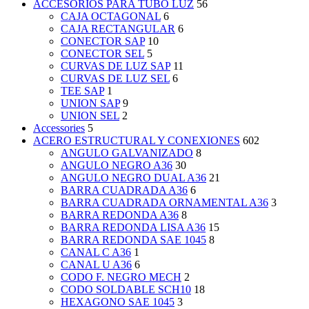
ACCESORIOS PARA TUBO LUZ
56
CAJA OCTAGONAL
6
CAJA RECTANGULAR
6
CONECTOR SAP
10
CONECTOR SEL
5
CURVAS DE LUZ SAP
11
CURVAS DE LUZ SEL
6
TEE SAP
1
UNION SAP
9
UNION SEL
2
Accessories
5
ACERO ESTRUCTURAL Y CONEXIONES
602
ANGULO GALVANIZADO
8
ANGULO NEGRO A36
30
ANGULO NEGRO DUAL A36
21
BARRA CUADRADA A36
6
BARRA CUADRADA ORNAMENTAL A36
3
BARRA REDONDA A36
8
BARRA REDONDA LISA A36
15
BARRA REDONDA SAE 1045
8
CANAL C A36
1
CANAL U A36
6
CODO F. NEGRO MECH
2
CODO SOLDABLE SCH10
18
HEXAGONO SAE 1045
3