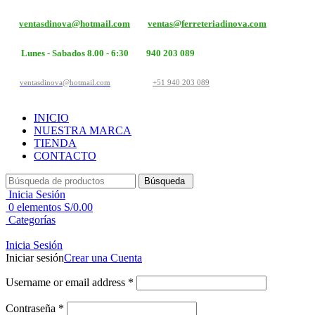
ventasdinova@hotmail.com
ventas@ferreteriadinova.com
Lunes - Sabados 8.00 - 6:30
940 203 089
ventasdinova@hotmail.com
+51 940 203 089
INICIO
NUESTRA MARCA
TIENDA
CONTACTO
Búsqueda
Inicia Sesión
0
elementos
S/
0.00
Categorías
Inicia Sesión
Iniciar sesión
Crear una Cuenta
Username or email address
*
Contraseña
*