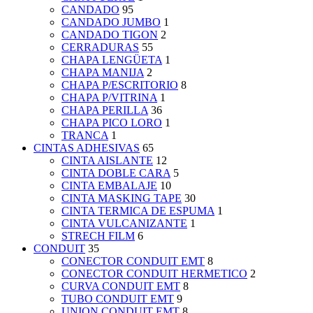
CANDADO
95
CANDADO JUMBO
1
CANDADO TIGON
2
CERRADURAS
55
CHAPA LENGÜETA
1
CHAPA MANIJA
2
CHAPA P/ESCRITORIO
8
CHAPA P/VITRINA
1
CHAPA PERILLA
36
CHAPA PICO LORO
1
TRANCA
1
CINTAS ADHESIVAS
65
CINTA AISLANTE
12
CINTA DOBLE CARA
5
CINTA EMBALAJE
10
CINTA MASKING TAPE
30
CINTA TERMICA DE ESPUMA
1
CINTA VULCANIZANTE
1
STRECH FILM
6
CONDUIT
35
CONECTOR CONDUIT EMT
8
CONECTOR CONDUIT HERMETICO
2
CURVA CONDUIT EMT
8
TUBO CONDUIT EMT
9
UNION CONDUIT EMT
8