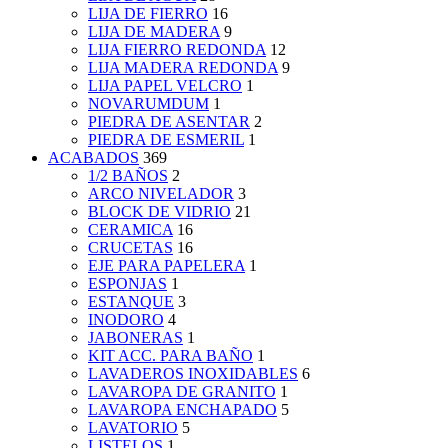
LIJA DE FIERRO
16
LIJA DE MADERA
9
LIJA FIERRO REDONDA
12
LIJA MADERA REDONDA
9
LIJA PAPEL VELCRO
1
NOVARUMDUM
1
PIEDRA DE ASENTAR
2
PIEDRA DE ESMERIL
1
ACABADOS
369
1/2 BAÑOS
2
ARCO NIVELADOR
3
BLOCK DE VIDRIO
21
CERAMICA
16
CRUCETAS
16
EJE PARA PAPELERA
1
ESPONJAS
1
ESTANQUE
3
INODORO
4
JABONERAS
1
KIT ACC. PARA BAÑO
1
LAVADEROS INOXIDABLES
6
LAVAROPA DE GRANITO
1
LAVAROPA ENCHAPADO
5
LAVATORIO
5
LISTELOS
1