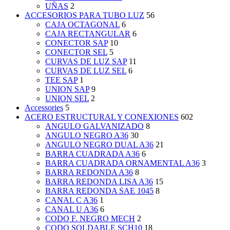
UÑAS
2
ACCESORIOS PARA TUBO LUZ
56
CAJA OCTAGONAL
6
CAJA RECTANGULAR
6
CONECTOR SAP
10
CONECTOR SEL
5
CURVAS DE LUZ SAP
11
CURVAS DE LUZ SEL
6
TEE SAP
1
UNION SAP
9
UNION SEL
2
Accessories
5
ACERO ESTRUCTURAL Y CONEXIONES
602
ANGULO GALVANIZADO
8
ANGULO NEGRO A36
30
ANGULO NEGRO DUAL A36
21
BARRA CUADRADA A36
6
BARRA CUADRADA ORNAMENTAL A36
3
BARRA REDONDA A36
8
BARRA REDONDA LISA A36
15
BARRA REDONDA SAE 1045
8
CANAL C A36
1
CANAL U A36
6
CODO F. NEGRO MECH
2
CODO SOLDABLE SCH10
18