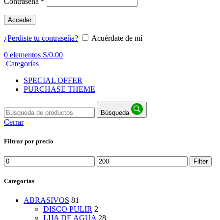
Contraseña
*
Acceder
¿Perdiste tu contraseña?
Acuérdate de mí
0
elementos
S/
0.00
Categorías
SPECIAL OFFER
PURCHASE THEME
Búsqueda
Cerrar
Filtrar por precio
Min
Max
Filter
price
price
Categorías
ABRASIVOS
81
DISCO PULIR
2
LIJA DE AGUA
28