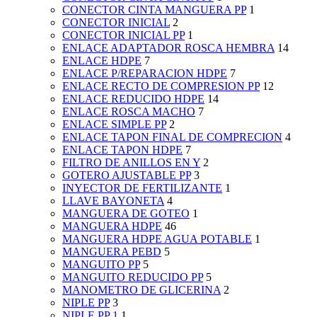
CONECTOR CINTA MANGUERA PP
1
CONECTOR INICIAL
2
CONECTOR INICIAL PP
1
ENLACE ADAPTADOR ROSCA HEMBRA
14
ENLACE HDPE
7
ENLACE P/REPARACION HDPE
7
ENLACE RECTO DE COMPRESION PP
12
ENLACE REDUCIDO HDPE
14
ENLACE ROSCA MACHO
7
ENLACE SIMPLE PP
2
ENLACE TAPON FINAL DE COMPRECION
4
ENLACE TAPON HDPE
7
FILTRO DE ANILLOS EN Y
2
GOTERO AJUSTABLE PP
3
INYECTOR DE FERTILIZANTE
1
LLAVE BAYONETA
4
MANGUERA DE GOTEO
1
MANGUERA HDPE
46
MANGUERA HDPE AGUA POTABLE
1
MANGUERA PEBD
5
MANGUITO PP
5
MANGUITO REDUCIDO PP
5
MANOMETRO DE GLICERINA
2
NIPLE PP
3
NIPLE PP 1
1