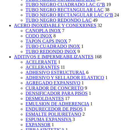
TUBO NEGRO CUADRADO LAC G°B
19
TUBO NEGRO RECTANGULAR LAC
38
TUBO NEGRO RECTANGULAR LAC G°B
24
TUBO NEGRO REDONDO LAC
49
ACERO INOXIDABLE Y CONEXIONES
32
CANOPLA INOX
7
CODO INOX
8
TAPON CAPS INOX
7
TUBO CUADRADO INOX
1
TUBO REDONDO INOX
9
ADITIVOS E IMPERMEABILIZANTES
168
ACELERANTE
1
ACELERANTES
11
ADHESIVO ESTRUCTURAL
6
ADHESIVO Y SELLADOR ELASTICO
1
AGREGADO EXPANSIVO
1
CURADOR DE CONCRETO
9
DENSIFICADOR PARA PISOS
1
DESMOLDANTES
17
EMULSION DE ADHERENCIA
1
ENDURECEDOR DE PISOS
1
ESMALTE POLIURETANO
2
ESPUMA EXPANSIVA
3
EXPANSOR
1
FIBRA SINTETICA
1