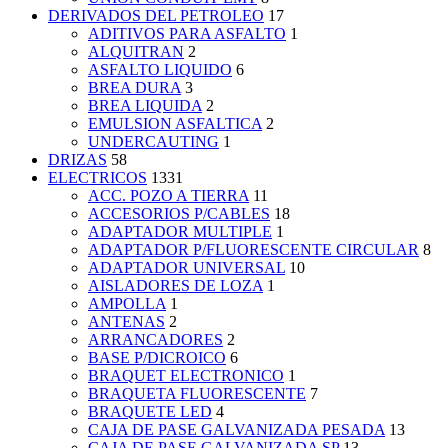
DERIVADOS DEL PETROLEO
17
ADITIVOS PARA ASFALTO
1
ALQUITRAN
2
ASFALTO LIQUIDO
6
BREA DURA
3
BREA LIQUIDA
2
EMULSION ASFALTICA
2
UNDERCAUTING
1
DRIZAS
58
ELECTRICOS
1331
ACC. POZO A TIERRA
11
ACCESORIOS P/CABLES
18
ADAPTADOR MULTIPLE
1
ADAPTADOR P/FLUORESCENTE CIRCULAR
8
ADAPTADOR UNIVERSAL
10
AISLADORES DE LOZA
1
AMPOLLA
1
ANTENAS
2
ARRANCADORES
2
BASE P/DICROICO
6
BRAQUET ELECTRONICO
1
BRAQUETA FLUORESCENTE
7
BRAQUETE LED
4
CAJA DE PASE GALVANIZADA PESADA
13
CAJA DE PASE GALVANIZADA SP
13