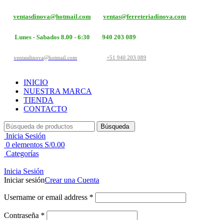
ventasdinova@hotmail.com
ventas@ferreteriadinova.com
Lunes - Sabados 8.00 - 6:30
940 203 089
ventasdinova@hotmail.com
+51 940 203 089
INICIO
NUESTRA MARCA
TIENDA
CONTACTO
Búsqueda
Inicia Sesión
0
elementos
S/
0.00
Categorías
Inicia Sesión
Iniciar sesión
Crear una Cuenta
Username or email address
*
Contraseña
*