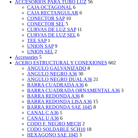
ACCESORIOS PARA TUBO LUZ
56
CAJA OCTAGONAL
6
CAJA RECTANGULAR
6
CONECTOR SAP
10
CONECTOR SEL
5
CURVAS DE LUZ SAP
11
CURVAS DE LUZ SEL
6
TEE SAP
1
UNION SAP
9
UNION SEL
2
Accessories
5
ACERO ESTRUCTURAL Y CONEXIONES
602
ANGULO GALVANIZADO
8
ANGULO NEGRO A36
30
ANGULO NEGRO DUAL A36
21
BARRA CUADRADA A36
6
BARRA CUADRADA ORNAMENTAL A36
3
BARRA REDONDA A36
8
BARRA REDONDA LISA A36
15
BARRA REDONDA SAE 1045
8
CANAL C A36
1
CANAL U A36
6
CODO F. NEGRO MECH
2
CODO SOLDABLE SCH10
18
HEXAGONO SAE 1045
3