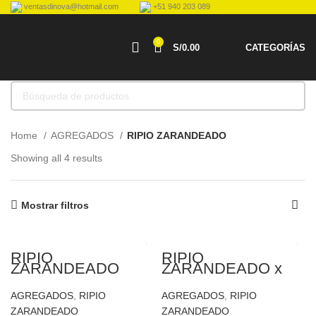
ventasdinova@hotmail.com
+51 940 203 089
0
S/
0.00
CATEGORÍAS
Home
AGREGADOS
RIPIO ZARANDEADO
Showing all 4 results
Mostrar filtros
RIPIO
RIPIO
ZARANDEADO
ZARANDEADO x
CARRETILLA
AGREGADOS
,
RIPIO
AGREGADOS
,
RIPIO
ZARANDEADO
ZARANDEADO