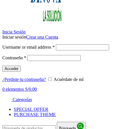
Inicia Sesión
Iniciar sesión
Crear una Cuenta
Username or email address
*
Contraseña
*
Acceder
¿Perdiste tu contraseña?
Acuérdate de mí
0
elementos
S/
0.00
Categorías
SPECIAL OFFER
PURCHASE THEME
Búsqueda