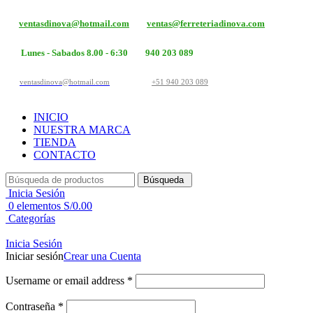
ventasdinova@hotmail.com
ventas@ferreteriadinova.com
Lunes - Sabados 8.00 - 6:30
940 203 089
ventasdinova@hotmail.com
+51 940 203 089
INICIO
NUESTRA MARCA
TIENDA
CONTACTO
Búsqueda
Inicia Sesión
0
elementos
S/
0.00
Categorías
Inicia Sesión
Iniciar sesión
Crear una Cuenta
Username or email address
*
Contraseña
*