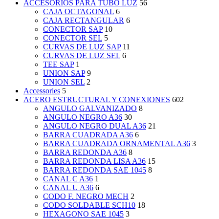
ACCESORIOS PARA TUBO LUZ
56
CAJA OCTAGONAL
6
CAJA RECTANGULAR
6
CONECTOR SAP
10
CONECTOR SEL
5
CURVAS DE LUZ SAP
11
CURVAS DE LUZ SEL
6
TEE SAP
1
UNION SAP
9
UNION SEL
2
Accessories
5
ACERO ESTRUCTURAL Y CONEXIONES
602
ANGULO GALVANIZADO
8
ANGULO NEGRO A36
30
ANGULO NEGRO DUAL A36
21
BARRA CUADRADA A36
6
BARRA CUADRADA ORNAMENTAL A36
3
BARRA REDONDA A36
8
BARRA REDONDA LISA A36
15
BARRA REDONDA SAE 1045
8
CANAL C A36
1
CANAL U A36
6
CODO F. NEGRO MECH
2
CODO SOLDABLE SCH10
18
HEXAGONO SAE 1045
3