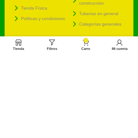
construcción
Tienda Física
Tuberias en general
Políticas y condiciones
Categorías generales
| Contáctenos
0
Tienda
Filtros
Carro
Mi cuenta
Ferretería Dinova
ventas@ferreteriadinova.com
ventasdinova@hotmail.com
Ferreteriadinova.com
Ferreteria Dinova
© 2023 Ferreteria DINOVA
. Todos los derechos reservados.