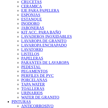
CRUCETAS
CERAMICA
EJE PARA PAPELERA
ESPONJAS
ESTANQUE
INODORO
JABONERAS
KIT ACC. PARA BAÑO
LAVADEROS INOXIDABLES
LAVAROPA DE GRANITO
LAVAROPA ENCHAPADO
LAVATORIO
LISTELOS
PAPELERAS
PARANTES DE LAVAROPA
PEDESTAL
PEGAMENTOS
PERFILES DE PVC
PORCELANAS
TAPA WATER
TOALLERAS
URINARIOS
WATER DE GRANITO
PINTURAS
ANTICORROSIVO