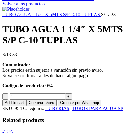
Volver a los productos
TUBO AGUA 1 1/2" X 5MTS S/P C-10 TUPLAS
S/
17.28
TUBO AGUA 1 1/4″ X 5MTS
S/P C-10 TUPLAS
S/
13.83
Comunicado:
Los precios están sujetos a variación sin previo aviso.
Sirvanse confirmar antes de hacer algún pago.
Código de producto:
954
TUBO
AGUA
Add to cart
Comprar ahora
Ordenar por Whatsapp
1
SKU:
954
Categories:
TUBERIAS
,
TUBOS PARA AGUA SP
1/4"
X
Related products
5MTS
S/P
-12%
C-