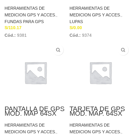
THE RAIN # 360F
C/ESTUCHE DE
EMPASTADA
CUERO
HERRAMIENTAS DE
HERRAMIENTAS DE
MEDICION GPS Y ACCES.
,
MEDICION GPS Y ACCES.
,
FUNDAS PARA GPS
LUPAS
S/
110.17
S/
0.00
Cód.:
9381
Cód.:
9374
PANTALLA DE GPS
TARJETA DE GPS
MOD. MAP 64SX
MOD. MAP. 64SX
GARMIN
GARMIN
HERRAMIENTAS DE
HERRAMIENTAS DE
MEDICION GPS Y ACCES.
,
MEDICION GPS Y ACCES.
,