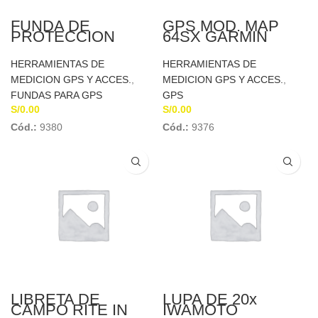
FUNDA DE
GPS MOD. MAP
PROTECCION
64SX GARMIN
PARA GPS MOD.
MAP 64SX GARMIN
HERRAMIENTAS DE
HERRAMIENTAS DE
MEDICION GPS Y ACCES.
,
MEDICION GPS Y ACCES.
,
FUNDAS PARA GPS
GPS
S/
0.00
S/
0.00
Cód.:
9380
Cód.:
9376
LIBRETA DE
LUPA DE 20x
CAMPO RITE IN
IWAMOTO