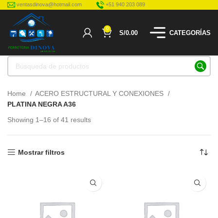
ventasdinova@hotmail.com
+51 940 203 089
0
S/
0.00
CATEGORÍAS
Home
ACERO ESTRUCTURAL Y CONEXIONES
PLATINA NEGRA A36
Showing 1–16 of 41 results
Mostrar filtros