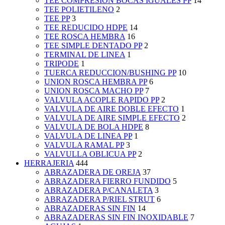
TEE COMPRESION BOCAS IGUALES PP
14
TEE POLIETILENO
2
TEE PP
3
TEE REDUCIDO HDPE
14
TEE ROSCA HEMBRA
16
TEE SIMPLE DENTADO PP
2
TERMINAL DE LINEA
1
TRIPODE
1
TUERCA REDUCCION/BUSHING PP
10
UNION ROSCA HEMBRA PP
6
UNION ROSCA MACHO PP
7
VALVULA ACOPLE RAPIDO PP
2
VALVULA DE AIRE DOBLE EFECTO
1
VALVULA DE AIRE SIMPLE EFECTO
2
VALVULA DE BOLA HDPE
8
VALVULA DE LINEA PP
1
VALVULA RAMAL PP
3
VALVULLA OBLICUA PP
2
HERRAJERIA
444
ABRAZADERA DE OREJA
37
ABRAZADERA FIERRO FUNDIDO
5
ABRAZADERA P/CANALETA
3
ABRAZADERA P/RIEL STRUT
6
ABRAZADERAS SIN FIN
14
ABRAZADERAS SIN FIN INOXIDABLE
7