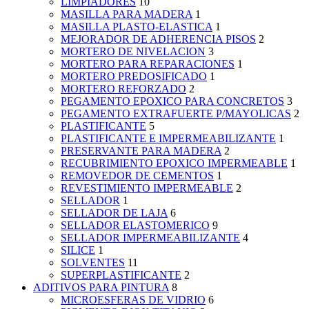
LIMPIADORES
10
MASILLA PARA MADERA
1
MASILLA PLASTO-ELASTICA
1
MEJORADOR DE ADHERENCIA PISOS
2
MORTERO DE NIVELACION
3
MORTERO PARA REPARACIONES
1
MORTERO PREDOSIFICADO
1
MORTERO REFORZADO
2
PEGAMENTO EPOXICO PARA CONCRETOS
3
PEGAMENTO EXTRAFUERTE P/MAYOLICAS
2
PLASTIFICANTE
5
PLASTIFICANTE E IMPERMEABILIZANTE
1
PRESERVANTE PARA MADERA
2
RECUBRIMIENTO EPOXICO IMPERMEABLE
1
REMOVEDOR DE CEMENTOS
1
REVESTIMIENTO IMPERMEABLE
2
SELLADOR
1
SELLADOR DE LAJA
6
SELLADOR ELASTOMERICO
9
SELLADOR IMPERMEABILIZANTE
4
SILICE
1
SOLVENTES
11
SUPERPLASTIFICANTE
2
ADITIVOS PARA PINTURA
8
MICROESFERAS DE VIDRIO
6