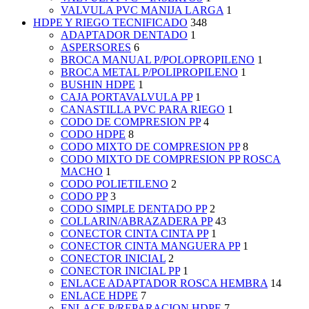
VALVULA PVC MANIJA LARGA
1
HDPE Y RIEGO TECNIFICADO
348
ADAPTADOR DENTADO
1
ASPERSORES
6
BROCA MANUAL P/POLOPROPILENO
1
BROCA METAL P/POLIPROPILENO
1
BUSHIN HDPE
1
CAJA PORTAVALVULA PP
1
CANASTILLA PVC PARA RIEGO
1
CODO DE COMPRESION PP
4
CODO HDPE
8
CODO MIXTO DE COMPRESION PP
8
CODO MIXTO DE COMPRESION PP ROSCA
MACHO
1
CODO POLIETILENO
2
CODO PP
3
CODO SIMPLE DENTADO PP
2
COLLARIN/ABRAZADERA PP
43
CONECTOR CINTA CINTA PP
1
CONECTOR CINTA MANGUERA PP
1
CONECTOR INICIAL
2
CONECTOR INICIAL PP
1
ENLACE ADAPTADOR ROSCA HEMBRA
14
ENLACE HDPE
7
ENLACE P/REPARACION HDPE
7