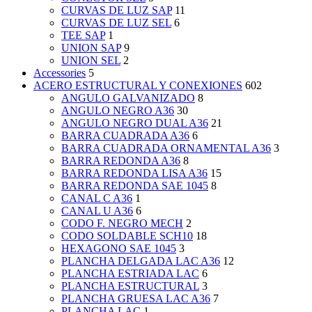
CURVAS DE LUZ SAP
11
CURVAS DE LUZ SEL
6
TEE SAP
1
UNION SAP
9
UNION SEL
2
Accessories
5
ACERO ESTRUCTURAL Y CONEXIONES
602
ANGULO GALVANIZADO
8
ANGULO NEGRO A36
30
ANGULO NEGRO DUAL A36
21
BARRA CUADRADA A36
6
BARRA CUADRADA ORNAMENTAL A36
3
BARRA REDONDA A36
8
BARRA REDONDA LISA A36
15
BARRA REDONDA SAE 1045
8
CANAL C A36
1
CANAL U A36
6
CODO F. NEGRO MECH
2
CODO SOLDABLE SCH10
18
HEXAGONO SAE 1045
3
PLANCHA DELGADA LAC A36
12
PLANCHA ESTRIADA LAC
6
PLANCHA ESTRUCTURAL
3
PLANCHA GRUESA LAC A36
7
PLANCHA LAC
1