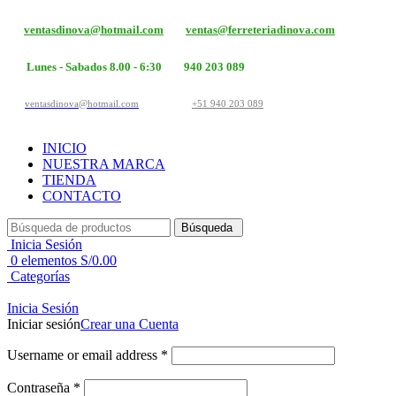
ventasdinova@hotmail.com
ventas@ferreteriadinova.com
Lunes - Sabados 8.00 - 6:30
940 203 089
ventasdinova@hotmail.com
+51 940 203 089
INICIO
NUESTRA MARCA
TIENDA
CONTACTO
Búsqueda
Inicia Sesión
0
elementos
S/
0.00
Categorías
Inicia Sesión
Iniciar sesión
Crear una Cuenta
Username or email address
*
Contraseña
*