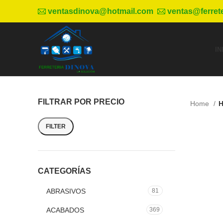
ventasdinova@hotmail.com
ventas@ferret
IN
FILTRAR POR PRECIO
Home
H
FILTER
CATEGORÍAS
ABRASIVOS
81
ACABADOS
369