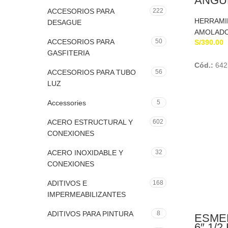
ANGUL
DEWAL
ACCESORIOS PARA
222
WATT
HERRAMI
DESAGUE
AMOLAD
ACCESORIOS PARA
50
S/
390.00
GASFITERIA
Cód.:
642
ACCESORIOS PARA TUBO
56
LUZ
Accessories
5
ACERO ESTRUCTURAL Y
602
CONEXIONES
ACERO INOXIDABLE Y
32
CONEXIONES
ADITIVOS E
168
IMPERMEABILIZANTES
ADITIVOS PARA PINTURA
8
ESME
6″ 1/2