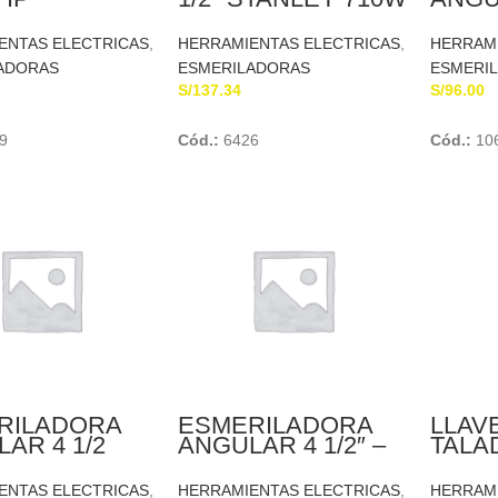
K&DECKER
820W
BLAC
ENTAS ELECTRICAS
,
HERRAMIENTAS ELECTRICAS
,
HERRAMI
ADORAS
ESMERILADORAS
ESMERI
S/
137.34
S/
96.00
Add To Cart
Add To Cart
9
Cód.:
6426
Cód.:
10
RILADORA
ESMERILADORA
LLAV
AR 4 1/2
ANGULAR 4 1/2″ –
TALA
800W TRUPER
BLAC
K&DECKER
11025
ENTAS ELECTRICAS
,
HERRAMIENTAS ELECTRICAS
,
HERRAMI