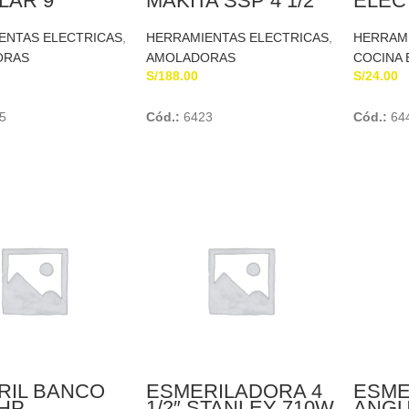
AR 9″
MAKITA SSP 4 1/2
ELEC
T 2200
S
ENTAS ELECTRICAS
,
HERRAMIENTAS ELECTRICAS
,
HERRAMI
ORAS
AMOLADORAS
COCINA 
S/
188.00
S/
24.00
Add To Cart
Add To Cart
5
Cód.:
6423
Cód.:
64
RIL BANCO
ESMERILADORA 4
ESME
 HP
1/2″ STANLEY 710W
ANGU