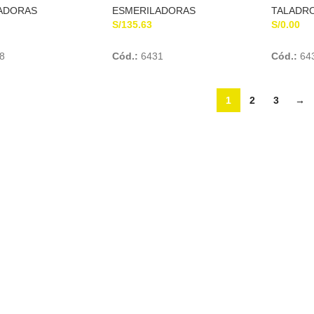
ADORAS
ESMERILADORAS
TALADR
S/
135.63
S/
0.00
Add To Cart
Add To Cart
8
Cód.:
6431
Cód.:
64
1
2
3
→