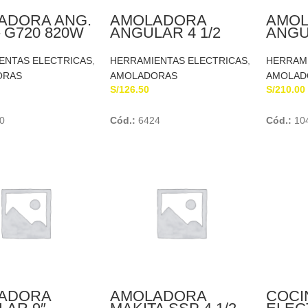
ADORA ANG.
AMOLADORA
AMO
– G720 820W
ANGULAR 4 1/2
ANGUL
K&DECKER
820W
710W
BLACK&DECKER
PROF
ENTAS ELECTRICAS
,
HERRAMIENTAS ELECTRICAS
,
HERRAMI
BOS
ORAS
AMOLADORAS
AMOLAD
S/
126.50
S/
210.00
Add To Cart
Add To Cart
0
Cód.:
6424
Cód.:
10
ADORA
AMOLADORA
COCI