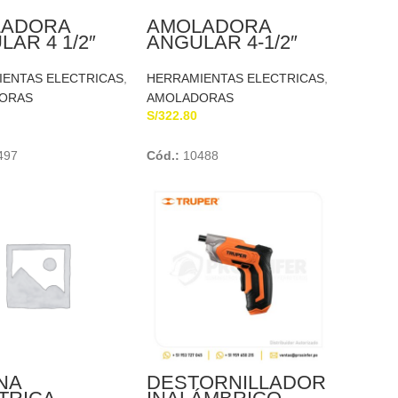
LADORA
AMOLADORA
AR 4 1/2″
ANGULAR 4-1/2″
 GWS 700
850W – GWS 850
ESSIONAL
BOSCH
ENTAS ELECTRICAS
,
HERRAMIENTAS ELECTRICAS
,
CH
ORAS
AMOLADORAS
S/
322.80
Add To Cart
Add To Cart
497
Cód.:
10488
NA
DESTORNILLADOR