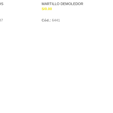
OS
MARTILLO DEMOLEDOR
S/
0.00
Add To Cart
Add To Cart
37
Cód.:
6441