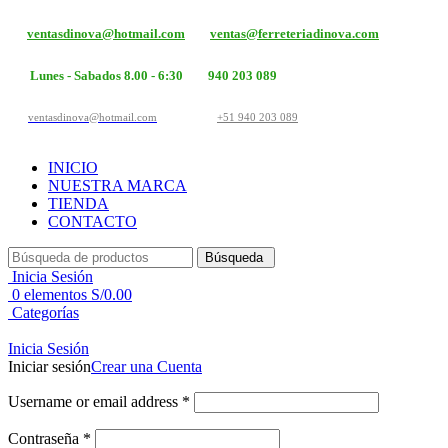
ventasdinova@hotmail.com
ventas@ferreteriadinova.com
Lunes - Sabados 8.00 - 6:30
940 203 089
ventasdinova@hotmail.com
+51 940 203 089
INICIO
NUESTRA MARCA
TIENDA
CONTACTO
Búsqueda
Inicia Sesión
0
elementos
S/
0.00
Categorías
Inicia Sesión
Iniciar sesión
Crear una Cuenta
Username or email address
*
Contraseña
*