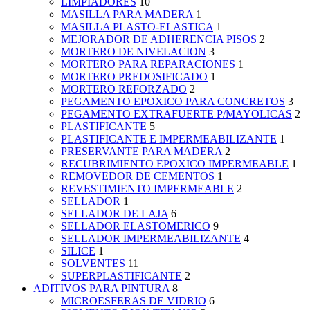
LIMPIADORES
10
MASILLA PARA MADERA
1
MASILLA PLASTO-ELASTICA
1
MEJORADOR DE ADHERENCIA PISOS
2
MORTERO DE NIVELACION
3
MORTERO PARA REPARACIONES
1
MORTERO PREDOSIFICADO
1
MORTERO REFORZADO
2
PEGAMENTO EPOXICO PARA CONCRETOS
3
PEGAMENTO EXTRAFUERTE P/MAYOLICAS
2
PLASTIFICANTE
5
PLASTIFICANTE E IMPERMEABILIZANTE
1
PRESERVANTE PARA MADERA
2
RECUBRIMIENTO EPOXICO IMPERMEABLE
1
REMOVEDOR DE CEMENTOS
1
REVESTIMIENTO IMPERMEABLE
2
SELLADOR
1
SELLADOR DE LAJA
6
SELLADOR ELASTOMERICO
9
SELLADOR IMPERMEABILIZANTE
4
SILICE
1
SOLVENTES
11
SUPERPLASTIFICANTE
2
ADITIVOS PARA PINTURA
8
MICROESFERAS DE VIDRIO
6