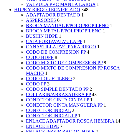
VALVULA PVC MANIJA LARGA
1
HDPE Y RIEGO TECNIFICADO
348
ADAPTADOR DENTADO
1
ASPERSORES
6
BROCA MANUAL P/POLOPROPILENO
1
BROCA METAL P/POLIPROPILENO
1
BUSHIN HDPE
1
CAJA PORTAVALVULA PP
1
CANASTILLA PVC PARA RIEGO
1
CODO DE COMPRESION PP
4
CODO HDPE
8
CODO MIXTO DE COMPRESION PP
8
CODO MIXTO DE COMPRESION PP ROSCA
MACHO
1
CODO POLIETILENO
2
CODO PP
3
CODO SIMPLE DENTADO PP
2
COLLARIN/ABRAZADERA PP
43
CONECTOR CINTA CINTA PP
1
CONECTOR CINTA MANGUERA PP
1
CONECTOR INICIAL
2
CONECTOR INICIAL PP
1
ENLACE ADAPTADOR ROSCA HEMBRA
14
ENLACE HDPE
7
ENLACE P/REPARACION HDPE
7