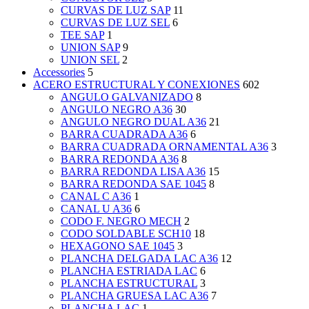
CURVAS DE LUZ SAP
11
CURVAS DE LUZ SEL
6
TEE SAP
1
UNION SAP
9
UNION SEL
2
Accessories
5
ACERO ESTRUCTURAL Y CONEXIONES
602
ANGULO GALVANIZADO
8
ANGULO NEGRO A36
30
ANGULO NEGRO DUAL A36
21
BARRA CUADRADA A36
6
BARRA CUADRADA ORNAMENTAL A36
3
BARRA REDONDA A36
8
BARRA REDONDA LISA A36
15
BARRA REDONDA SAE 1045
8
CANAL C A36
1
CANAL U A36
6
CODO F. NEGRO MECH
2
CODO SOLDABLE SCH10
18
HEXAGONO SAE 1045
3
PLANCHA DELGADA LAC A36
12
PLANCHA ESTRIADA LAC
6
PLANCHA ESTRUCTURAL
3
PLANCHA GRUESA LAC A36
7
PLANCHA LAC
1