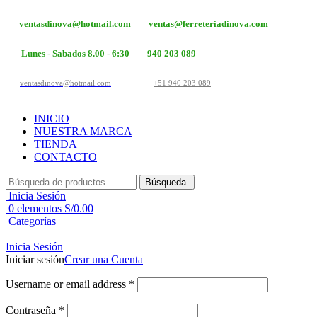
ventasdinova@hotmail.com
ventas@ferreteriadinova.com
Lunes - Sabados 8.00 - 6:30
940 203 089
ventasdinova@hotmail.com
+51 940 203 089
INICIO
NUESTRA MARCA
TIENDA
CONTACTO
Búsqueda
Inicia Sesión
0
elementos
S/
0.00
Categorías
Inicia Sesión
Iniciar sesión
Crear una Cuenta
Username or email address
*
Contraseña
*