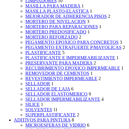
LIMPIADORES
10
MASILLA PARA MADERA
1
MASILLA PLASTO-ELASTICA
1
MEJORADOR DE ADHERENCIA PISOS
2
MORTERO DE NIVELACION
3
MORTERO PARA REPARACIONES
1
MORTERO PREDOSIFICADO
1
MORTERO REFORZADO
2
PEGAMENTO EPOXICO PARA CONCRETOS
3
PEGAMENTO EXTRAFUERTE P/MAYOLICAS
2
PLASTIFICANTE
5
PLASTIFICANTE E IMPERMEABILIZANTE
1
PRESERVANTE PARA MADERA
2
RECUBRIMIENTO EPOXICO IMPERMEABLE
1
REMOVEDOR DE CEMENTOS
1
REVESTIMIENTO IMPERMEABLE
2
SELLADOR
1
SELLADOR DE LAJA
6
SELLADOR ELASTOMERICO
9
SELLADOR IMPERMEABILIZANTE
4
SILICE
1
SOLVENTES
11
SUPERPLASTIFICANTE
2
ADITIVOS PARA PINTURA
8
MICROESFERAS DE VIDRIO
6