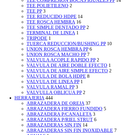
TEE COMPRESION BOCAS IGUALES PP
14
TEE POLIETILENO
2
TEE PP
3
TEE REDUCIDO HDPE
14
TEE ROSCA HEMBRA
16
TEE SIMPLE DENTADO PP
2
TERMINAL DE LINEA
1
TRIPODE
1
TUERCA REDUCCION/BUSHING PP
10
UNION ROSCA HEMBRA PP
6
UNION ROSCA MACHO PP
7
VALVULA ACOPLE RAPIDO PP
2
VALVULA DE AIRE DOBLE EFECTO
1
VALVULA DE AIRE SIMPLE EFECTO
2
VALVULA DE BOLA HDPE
8
VALVULA DE LINEA PP
1
VALVULA RAMAL PP
3
VALVULLA OBLICUA PP
2
HERRAJERIA
444
ABRAZADERA DE OREJA
37
ABRAZADERA FIERRO FUNDIDO
5
ABRAZADERA P/CANALETA
3
ABRAZADERA P/RIEL STRUT
6
ABRAZADERAS SIN FIN
14
ABRAZADERAS SIN FIN INOXIDABLE
7