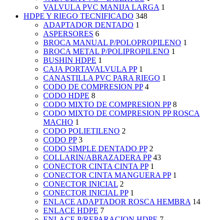
VALVULA PVC MANIJA LARGA
1
HDPE Y RIEGO TECNIFICADO
348
ADAPTADOR DENTADO
1
ASPERSORES
6
BROCA MANUAL P/POLOPROPILENO
1
BROCA METAL P/POLIPROPILENO
1
BUSHIN HDPE
1
CAJA PORTAVALVULA PP
1
CANASTILLA PVC PARA RIEGO
1
CODO DE COMPRESION PP
4
CODO HDPE
8
CODO MIXTO DE COMPRESION PP
8
CODO MIXTO DE COMPRESION PP ROSCA
MACHO
1
CODO POLIETILENO
2
CODO PP
3
CODO SIMPLE DENTADO PP
2
COLLARIN/ABRAZADERA PP
43
CONECTOR CINTA CINTA PP
1
CONECTOR CINTA MANGUERA PP
1
CONECTOR INICIAL
2
CONECTOR INICIAL PP
1
ENLACE ADAPTADOR ROSCA HEMBRA
14
ENLACE HDPE
7
ENLACE P/REPARACION HDPE
7