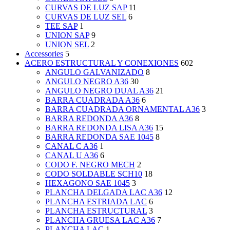
CURVAS DE LUZ SAP
11
CURVAS DE LUZ SEL
6
TEE SAP
1
UNION SAP
9
UNION SEL
2
Accessories
5
ACERO ESTRUCTURAL Y CONEXIONES
602
ANGULO GALVANIZADO
8
ANGULO NEGRO A36
30
ANGULO NEGRO DUAL A36
21
BARRA CUADRADA A36
6
BARRA CUADRADA ORNAMENTAL A36
3
BARRA REDONDA A36
8
BARRA REDONDA LISA A36
15
BARRA REDONDA SAE 1045
8
CANAL C A36
1
CANAL U A36
6
CODO F. NEGRO MECH
2
CODO SOLDABLE SCH10
18
HEXAGONO SAE 1045
3
PLANCHA DELGADA LAC A36
12
PLANCHA ESTRIADA LAC
6
PLANCHA ESTRUCTURAL
3
PLANCHA GRUESA LAC A36
7
PLANCHA LAC
1