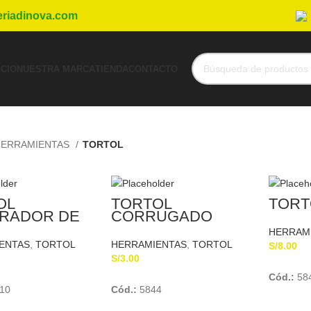
eriadinova.com
ICIO
NUESTRA MARCA
TIENDA
CONTACTO
ERRAMIENTAS
TORTOL
OL
TORTOL
TORT
RADOR DE
CORRUGADO
MNAS – ASA
HERRAM
ENTAS
,
TORTOL
HERRAMIENTAS
,
TORTOL
S/
8.00
BRIMIENTO
S/
3.00
VC TRUPER
Add To Cart
Add To Cart
Cód.:
58
10
Cód.:
5844