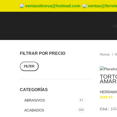
ventasdinova@hotmail.com
ventas@ferret
IN
FILTRAR POR PRECIO
Home
H
FILTER
TORT
AMAR
COLU
CATEGORÍAS
CON
HERRAMI
RECU
S/
20.93
DE P
ABRASIVOS
81
12815
Cód.:
105
ACABADOS
369