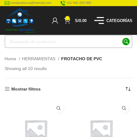
ventasdinova@hotmail.com
+51 940 203 089
0
S/
0.00
CATEGORÍAS
Home
HERRAMIENTAS
FROTACHO DE PVC
Showing all 10 results
Mostrar filtros