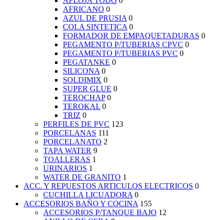
AFLOJA TODO
0
AFRICANO
0
AZUL DE PRUSIA
0
COLA SINTETICA
0
FORMADOR DE EMPAQUETADURAS
0
PEGAMENTO P/TUBERIAS CPVC
0
PEGAMENTO P/TUBERIAS PVC
0
PEGATANKE
0
SILICONA
0
SOLDIMIX
0
SUPER GLUE
0
TEROCHAP
0
TEROKAL
0
TRIZ
0
PERFILES DE PVC
123
PORCELANAS
111
PORCELANATO
2
TAPA WATER
9
TOALLERAS
1
URINARIOS
1
WATER DE GRANITO
1
ACC. Y REPUESTOS ARTICULOS ELECTRICOS
0
CUCHILLA LICUADORA
0
ACCESORIOS BAÑO Y COCINA
155
ACCESORIOS P/TANQUE BAJO
12