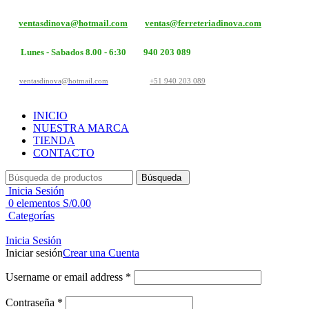
ventasdinova@hotmail.com
ventas@ferreteriadinova.com
Lunes - Sabados 8.00 - 6:30
940 203 089
ventasdinova@hotmail.com
+51 940 203 089
INICIO
NUESTRA MARCA
TIENDA
CONTACTO
Búsqueda
Inicia Sesión
0
elementos
S/
0.00
Categorías
Inicia Sesión
Iniciar sesión
Crear una Cuenta
Username or email address
*
Contraseña
*