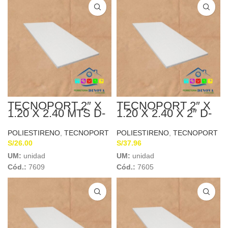
TECNOPORT 2″ X
TECNOPORT 2″ X
1.20 X 2.40 MTS D-
1.20 X 2.40 X 2″ D-
20
15
POLIESTIRENO
,
TECNOPORT
POLIESTIRENO
,
TECNOPORT
S/
26.00
S/
37.96
UM:
unidad
UM:
unidad
Cód.:
7609
Cód.:
7605