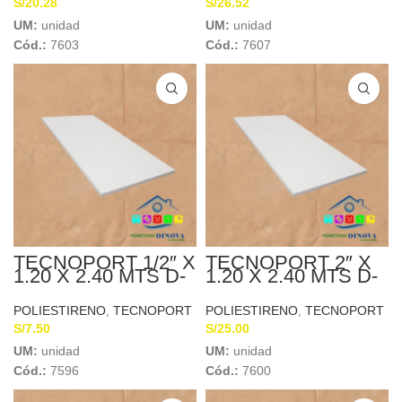
S/
20.28
S/
26.52
UM:
unidad
UM:
unidad
Cód.:
7603
Cód.:
7607
TECNOPORT 1/2″ X
TECNOPORT 2″ X
1.20 X 2.40 MTS D-
1.20 X 2.40 MTS D-
10
10
POLIESTIRENO
,
TECNOPORT
POLIESTIRENO
,
TECNOPORT
S/
7.50
S/
25.00
UM:
unidad
UM:
unidad
Cód.:
7596
Cód.:
7600