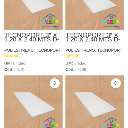
TECNOPORT 3″ X
TECNOPORT 3″ X
1.20 X 2.40 MTS D-
1.20 X 2.40 MTS D-
10
15
POLIESTIRENO
,
TECNOPORT
POLIESTIRENO
,
TECNOPORT
S/
34.00
S/
56.63
UM:
unidad
UM:
unidad
Cód.:
7601
Cód.:
7606