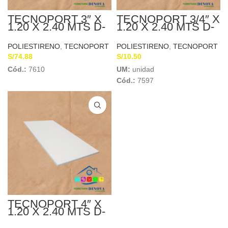
TECNOPORT 3″ X
TECNOPORT 3/4″ X
1.20 X 2.40 MTS D-
1.20 X 2.40 MTS D-
20
10
POLIESTIRENO
,
TECNOPORT
POLIESTIRENO
,
TECNOPORT
S/
74.88
S/
10.50
Cód.:
7610
UM:
unidad
Cód.:
7597
TECNOPORT 4″ X
1.20 X 2.40 MTS D-
10