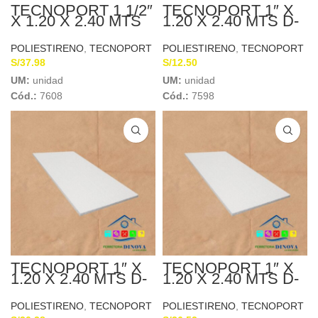
TECNOPORT 1 1/2″
TECNOPORT 1″ X
X 1.20 X 2.40 MTS
1.20 X 2.40 MTS D-
D-20
10 DIPROPOR
POLIESTIRENO
,
TECNOPORT
POLIESTIRENO
,
TECNOPORT
S/
37.98
S/
12.50
UM:
unidad
UM:
unidad
Cód.:
7608
Cód.:
7598
TECNOPORT 1″ X
TECNOPORT 1″ X
1.20 X 2.40 MTS D-
1.20 X 2.40 MTS D-
15
20
POLIESTIRENO
,
TECNOPORT
POLIESTIRENO
,
TECNOPORT