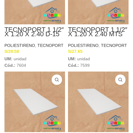
TECNOPORT 1 1/2″
TECNOPORT 1 1/2″
X 1.20 X 2.40 D-15
X 1.20 X 2.40 MTS
D-10
POLIESTIRENO
,
TECNOPORT
POLIESTIRENO
,
TECNOPORT
S/
28.58
S/
27.65
UM:
unidad
UM:
unidad
Cód.:
7604
Cód.:
7599