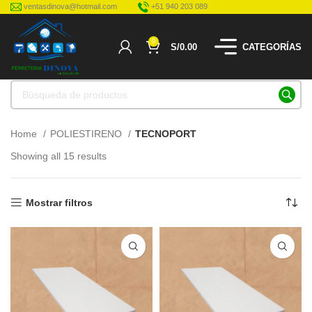
ventasdinova@hotmail.com
+51 940 203 089
0
S/
0.00
CATEGORÍAS
Home
POLIESTIRENO
TECNOPORT
Showing all 15 results
Mostrar filtros