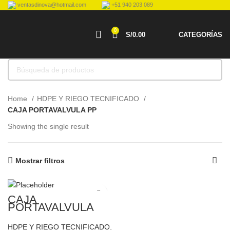
ventasdinova@hotmail.com
+51 940 203 089
0
S/
0.00
CATEGORÍAS
Home
HDPE Y RIEGO TECNIFICADO
CAJA PORTAVALVULA PP
Showing the single result
Mostrar filtros
CAJA
PORTAVALVULA
RECTANGULAR PP
6450X30 CM
HDPE Y RIEGO TECNIFICADO
,