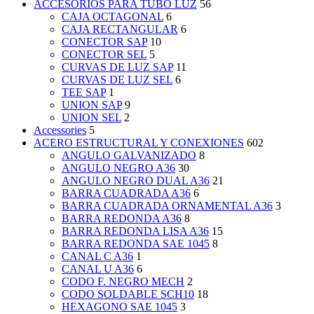
ACCESORIOS PARA TUBO LUZ
56
CAJA OCTAGONAL
6
CAJA RECTANGULAR
6
CONECTOR SAP
10
CONECTOR SEL
5
CURVAS DE LUZ SAP
11
CURVAS DE LUZ SEL
6
TEE SAP
1
UNION SAP
9
UNION SEL
2
Accessories
5
ACERO ESTRUCTURAL Y CONEXIONES
602
ANGULO GALVANIZADO
8
ANGULO NEGRO A36
30
ANGULO NEGRO DUAL A36
21
BARRA CUADRADA A36
6
BARRA CUADRADA ORNAMENTAL A36
3
BARRA REDONDA A36
8
BARRA REDONDA LISA A36
15
BARRA REDONDA SAE 1045
8
CANAL C A36
1
CANAL U A36
6
CODO F. NEGRO MECH
2
CODO SOLDABLE SCH10
18
HEXAGONO SAE 1045
3