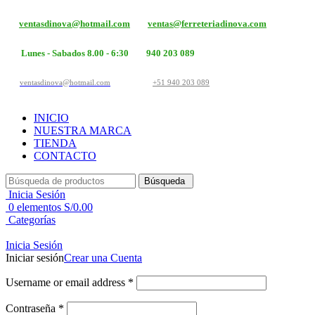
ventasdinova@hotmail.com
ventas@ferreteriadinova.com
Lunes - Sabados 8.00 - 6:30
940 203 089
ventasdinova@hotmail.com
+51 940 203 089
INICIO
NUESTRA MARCA
TIENDA
CONTACTO
Búsqueda
Inicia Sesión
0
elementos
S/
0.00
Categorías
Inicia Sesión
Iniciar sesión
Crear una Cuenta
Username or email address
*
Contraseña
*