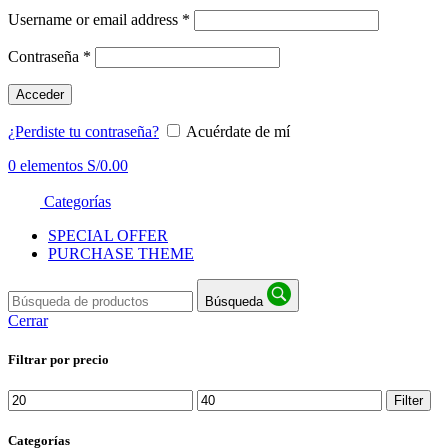
Username or email address
*
Contraseña
*
Acceder
¿Perdiste tu contraseña?
Acuérdate de mí
0
elementos
S/
0.00
Categorías
SPECIAL OFFER
PURCHASE THEME
Búsqueda
Cerrar
Filtrar por precio
Min
Max
Filter
price
price
Categorías