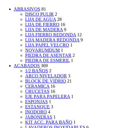
ABRASIVOS
81
DISCO PULIR
2
LIJA DE AGUA
28
LIJA DE FIERRO
16
LIJA DE MADERA
9
LIJA FIERRO REDONDA
12
LIJA MADERA REDONDA
9
LIJA PAPEL VELCRO
1
NOVARUMDUM
1
PIEDRA DE ASENTAR
2
PIEDRA DE ESMERIL
1
ACABADOS
369
1/2 BAÑOS
2
ARCO NIVELADOR
3
BLOCK DE VIDRIO
21
CERAMICA
16
CRUCETAS
16
EJE PARA PAPELERA
1
ESPONJAS
1
ESTANQUE
3
INODORO
4
JABONERAS
1
KIT ACC. PARA BAÑO
1
LAVADEROS INOXIDABLES
6