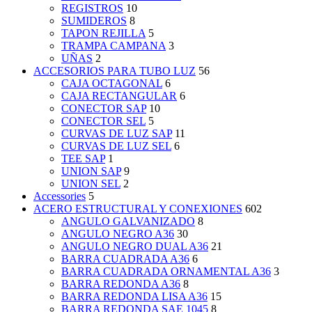
REGISTROS
10
SUMIDEROS
8
TAPON REJILLA
5
TRAMPA CAMPANA
3
UÑAS
2
ACCESORIOS PARA TUBO LUZ
56
CAJA OCTAGONAL
6
CAJA RECTANGULAR
6
CONECTOR SAP
10
CONECTOR SEL
5
CURVAS DE LUZ SAP
11
CURVAS DE LUZ SEL
6
TEE SAP
1
UNION SAP
9
UNION SEL
2
Accessories
5
ACERO ESTRUCTURAL Y CONEXIONES
602
ANGULO GALVANIZADO
8
ANGULO NEGRO A36
30
ANGULO NEGRO DUAL A36
21
BARRA CUADRADA A36
6
BARRA CUADRADA ORNAMENTAL A36
3
BARRA REDONDA A36
8
BARRA REDONDA LISA A36
15
BARRA REDONDA SAE 1045
8