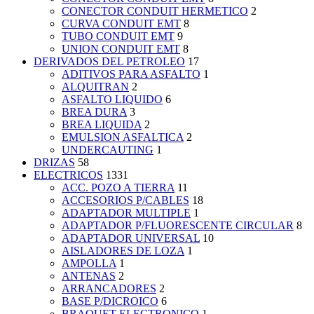
CONECTOR CONDUIT HERMETICO
2
CURVA CONDUIT EMT
8
TUBO CONDUIT EMT
9
UNION CONDUIT EMT
8
DERIVADOS DEL PETROLEO
17
ADITIVOS PARA ASFALTO
1
ALQUITRAN
2
ASFALTO LIQUIDO
6
BREA DURA
3
BREA LIQUIDA
2
EMULSION ASFALTICA
2
UNDERCAUTING
1
DRIZAS
58
ELECTRICOS
1331
ACC. POZO A TIERRA
11
ACCESORIOS P/CABLES
18
ADAPTADOR MULTIPLE
1
ADAPTADOR P/FLUORESCENTE CIRCULAR
8
ADAPTADOR UNIVERSAL
10
AISLADORES DE LOZA
1
AMPOLLA
1
ANTENAS
2
ARRANCADORES
2
BASE P/DICROICO
6
BRAQUET ELECTRONICO
1