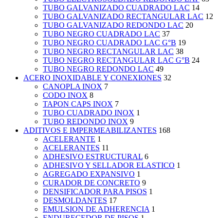
TUBO GALVANIZADO CUADRADO LAC
14
TUBO GALVANIZADO RECTANGULAR LAC
12
TUBO GALVANIZADO REDONDO LAC
20
TUBO NEGRO CUADRADO LAC
37
TUBO NEGRO CUADRADO LAC G°B
19
TUBO NEGRO RECTANGULAR LAC
38
TUBO NEGRO RECTANGULAR LAC G°B
24
TUBO NEGRO REDONDO LAC
49
ACERO INOXIDABLE Y CONEXIONES
32
CANOPLA INOX
7
CODO INOX
8
TAPON CAPS INOX
7
TUBO CUADRADO INOX
1
TUBO REDONDO INOX
9
ADITIVOS E IMPERMEABILIZANTES
168
ACELERANTE
1
ACELERANTES
11
ADHESIVO ESTRUCTURAL
6
ADHESIVO Y SELLADOR ELASTICO
1
AGREGADO EXPANSIVO
1
CURADOR DE CONCRETO
9
DENSIFICADOR PARA PISOS
1
DESMOLDANTES
17
EMULSION DE ADHERENCIA
1
ENDURECEDOR DE PISOS
1