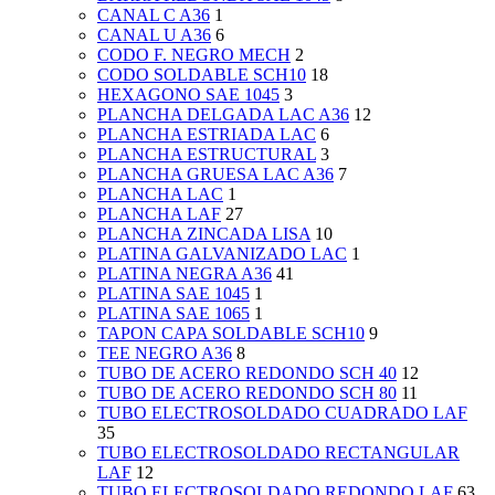
CANAL C A36
1
CANAL U A36
6
CODO F. NEGRO MECH
2
CODO SOLDABLE SCH10
18
HEXAGONO SAE 1045
3
PLANCHA DELGADA LAC A36
12
PLANCHA ESTRIADA LAC
6
PLANCHA ESTRUCTURAL
3
PLANCHA GRUESA LAC A36
7
PLANCHA LAC
1
PLANCHA LAF
27
PLANCHA ZINCADA LISA
10
PLATINA GALVANIZADO LAC
1
PLATINA NEGRA A36
41
PLATINA SAE 1045
1
PLATINA SAE 1065
1
TAPON CAPA SOLDABLE SCH10
9
TEE NEGRO A36
8
TUBO DE ACERO REDONDO SCH 40
12
TUBO DE ACERO REDONDO SCH 80
11
TUBO ELECTROSOLDADO CUADRADO LAF
35
TUBO ELECTROSOLDADO RECTANGULAR
LAF
12
TUBO ELECTROSOLDADO REDONDO LAF
63