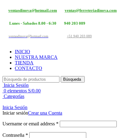
ventasdinova@hotmail.com
ventas@ferreteriadinova.com
Lunes - Sabados 8.00 - 6:30
940 203 089
ventasdinova@hotmail.com
+51 940 203 089
INICIO
NUESTRA MARCA
TIENDA
CONTACTO
Búsqueda
Inicia Sesión
0
elementos
S/
0.00
Categorías
Inicia Sesión
Iniciar sesión
Crear una Cuenta
Username or email address
*
Contraseña
*