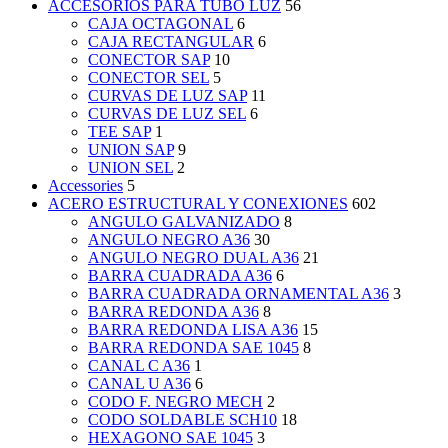
ACCESORIOS PARA TUBO LUZ
56
CAJA OCTAGONAL
6
CAJA RECTANGULAR
6
CONECTOR SAP
10
CONECTOR SEL
5
CURVAS DE LUZ SAP
11
CURVAS DE LUZ SEL
6
TEE SAP
1
UNION SAP
9
UNION SEL
2
Accessories
5
ACERO ESTRUCTURAL Y CONEXIONES
602
ANGULO GALVANIZADO
8
ANGULO NEGRO A36
30
ANGULO NEGRO DUAL A36
21
BARRA CUADRADA A36
6
BARRA CUADRADA ORNAMENTAL A36
3
BARRA REDONDA A36
8
BARRA REDONDA LISA A36
15
BARRA REDONDA SAE 1045
8
CANAL C A36
1
CANAL U A36
6
CODO F. NEGRO MECH
2
CODO SOLDABLE SCH10
18
HEXAGONO SAE 1045
3