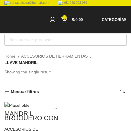
ventasdinova@hotmail.com
+51 940 203 089
0
S/
0.00
CATEGORÍAS
Home
ACCESORIOS DE HERRAMIENTAS
LLAVE MANDRIL
Showing the single result
Mostrar filtros
MANDRIL
BROQUERO CON
LLAVE
BLACK&DECKER
ACCESORIOS DE