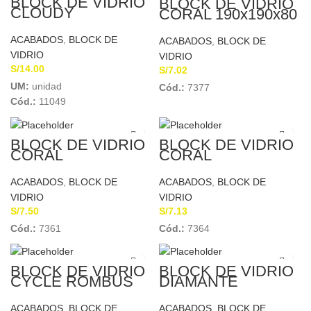
BLOCK DE VIDRIO
BLOCK DE VIDRIO
CLOUDY
CORAL 190x190x80
HAMBURGO
mm
19X19X80MM
ACABADOS
,
BLOCK DE
ACABADOS
,
BLOCK DE
VIDRIO
VIDRIO
S/
14.00
S/
7.02
UM:
unidad
Cód.:
7377
Cód.:
11049
BLOCK DE VIDRIO
BLOCK DE VIDRIO
CORAL
CORAL
19x19x80mm
19x19x80mm
ACABADOS
,
BLOCK DE
ACABADOS
,
BLOCK DE
VIDRIO
VIDRIO
S/
7.50
S/
7.13
Cód.:
7361
Cód.:
7364
BLOCK DE VIDRIO
BLOCK DE VIDRIO
CYCLE ROMBUS
DIAMANTE
19x19x80mm
19x19x80mm
ACABADOS
,
BLOCK DE
ACABADOS
,
BLOCK DE