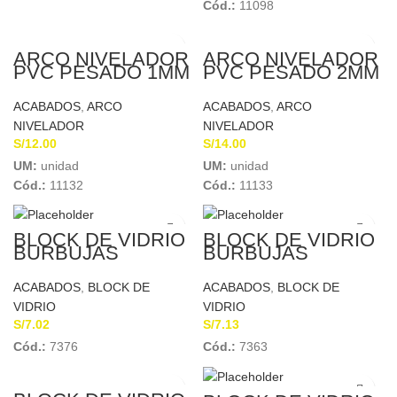
Cód.:
11098
ARCO NIVELADOR
ARCO NIVELADOR
PVC PESADO 1MM
PVC PESADO 2MM
PARA
PARA
PORCELANATO X
PORCELANATO X
ACABADOS
,
ARCO
ACABADOS
,
ARCO
CIENTO
CIENTO
NIVELADOR
NIVELADOR
S/
12.00
S/
14.00
UM:
unidad
UM:
unidad
Cód.:
11132
Cód.:
11133
BLOCK DE VIDRIO
BLOCK DE VIDRIO
BURBUJAS
BURBUJAS
190x190x80 mm
19x19x80mm
ACABADOS
,
BLOCK DE
ACABADOS
,
BLOCK DE
VIDRIO
VIDRIO
S/
7.02
S/
7.13
Cód.:
7376
Cód.:
7363