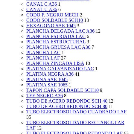
CANAL C A36
1
CANAL U A36
6
CODO F. NEGRO MECH
2
CODO SOLDABLE SCH10
18
HEXAGONO SAE 1045
3
PLANCHA DELGADA LAC A36
12
PLANCHA ESTRIADA LAC
6
PLANCHA ESTRUCTURAL
3
PLANCHA GRUESA LAC A36
7
PLANCHA LAC
1
PLANCHA LAF
27
PLANCHA ZINCADA LISA
10
PLATINA GALVANIZADO LAC
1
PLATINA NEGRA A36
41
PLATINA SAE 1045
1
PLATINA SAE 1065
1
TAPON CAPA SOLDABLE SCH10
9
TEE NEGRO A36
8
TUBO DE ACERO REDONDO SCH 40
12
TUBO DE ACERO REDONDO SCH 80
11
TUBO ELECTROSOLDADO CUADRADO LAF
35
TUBO ELECTROSOLDADO RECTANGULAR
LAF
12
TUBO ELECTROSOLDADO REDONDO LAF
63