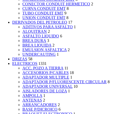
CONECTOR CONDUIT HERMETICO
2
CURVA CONDUIT EMT
8
TUBO CONDUIT EMT
9
UNION CONDUIT EMT
8
DERIVADOS DEL PETROLEO
17
ADITIVOS PARA ASFALTO
1
ALQUITRAN
2
ASFALTO LIQUIDO
6
BREA DURA
3
BREA LIQUIDA
2
EMULSION ASFALTICA
2
UNDERCAUTING
1
DRIZAS
58
ELECTRICOS
1331
ACC. POZO A TIERRA
11
ACCESORIOS P/CABLES
18
ADAPTADOR MULTIPLE
1
ADAPTADOR P/FLUORESCENTE CIRCULAR
8
ADAPTADOR UNIVERSAL
10
AISLADORES DE LOZA
1
AMPOLLA
1
ANTENAS
2
ARRANCADORES
2
BASE P/DICROICO
6
BRAQUET ELECTRONICO
1