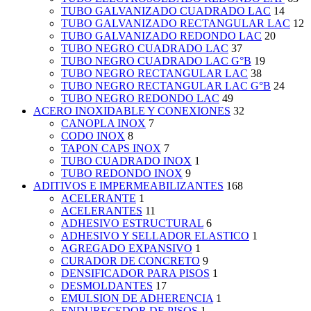
TUBO GALVANIZADO CUADRADO LAC
14
TUBO GALVANIZADO RECTANGULAR LAC
12
TUBO GALVANIZADO REDONDO LAC
20
TUBO NEGRO CUADRADO LAC
37
TUBO NEGRO CUADRADO LAC G°B
19
TUBO NEGRO RECTANGULAR LAC
38
TUBO NEGRO RECTANGULAR LAC G°B
24
TUBO NEGRO REDONDO LAC
49
ACERO INOXIDABLE Y CONEXIONES
32
CANOPLA INOX
7
CODO INOX
8
TAPON CAPS INOX
7
TUBO CUADRADO INOX
1
TUBO REDONDO INOX
9
ADITIVOS E IMPERMEABILIZANTES
168
ACELERANTE
1
ACELERANTES
11
ADHESIVO ESTRUCTURAL
6
ADHESIVO Y SELLADOR ELASTICO
1
AGREGADO EXPANSIVO
1
CURADOR DE CONCRETO
9
DENSIFICADOR PARA PISOS
1
DESMOLDANTES
17
EMULSION DE ADHERENCIA
1
ENDURECEDOR DE PISOS
1