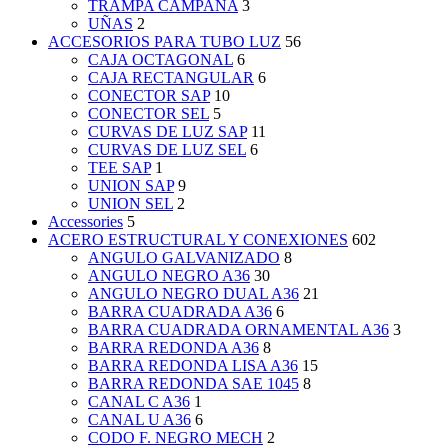
TRAMPA CAMPANA
3
UÑAS
2
ACCESORIOS PARA TUBO LUZ
56
CAJA OCTAGONAL
6
CAJA RECTANGULAR
6
CONECTOR SAP
10
CONECTOR SEL
5
CURVAS DE LUZ SAP
11
CURVAS DE LUZ SEL
6
TEE SAP
1
UNION SAP
9
UNION SEL
2
Accessories
5
ACERO ESTRUCTURAL Y CONEXIONES
602
ANGULO GALVANIZADO
8
ANGULO NEGRO A36
30
ANGULO NEGRO DUAL A36
21
BARRA CUADRADA A36
6
BARRA CUADRADA ORNAMENTAL A36
3
BARRA REDONDA A36
8
BARRA REDONDA LISA A36
15
BARRA REDONDA SAE 1045
8
CANAL C A36
1
CANAL U A36
6
CODO F. NEGRO MECH
2