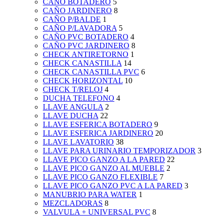
CAÑO BOTADERO
5
CAÑO JARDINERO
8
CAÑO P/BALDE
1
CAÑO P/LAVADORA
5
CAÑO PVC BOTADERO
4
CAÑO PVC JARDINERO
8
CHECK ANTIRETORNO
1
CHECK CANASTILLA
14
CHECK CANASTILLA PVC
6
CHECK HORIZONTAL
10
CHECK T/RELOJ
4
DUCHA TELEFONO
4
LLAVE ANGULA
2
LLAVE DUCHA
22
LLAVE ESFERICA BOTADERO
9
LLAVE ESFERICA JARDINERO
20
LLAVE LAVATORIO
38
LLAVE PARA URINARIO TEMPORIZADOR
3
LLAVE PICO GANZO A LA PARED
22
LLAVE PICO GANZO AL MUEBLE
2
LLAVE PICO GANZO FLEXIBLE
7
LLAVE PICO GANZO PVC A LA PARED
3
MANUBRIO PARA WATER
1
MEZCLADORAS
8
VALVULA + UNIVERSAL PVC
8