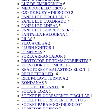
LUZ DE EMERGENCIA
6
MEDIDOR ELECTRICO
5
OJO DE BUEY + DICROICO
2
PANEL LED CIRCULAR
13
PANEL LED CUADRADO
4
PANEL LED LINEAL
5
PANEL LED SOBREPONER
5
PANTALLA HALOGENA
1
PILAS
7
PLACA CIEGA
2
PLUSH IGNITOR
1
POMPEYES
2
PORTA ARRANCADOR
1
PROTECTOR DE TOMACORRIENTES
2
PULSADOR DE TIMBRE
18
REACTORES Y BALASTROS ELECT.
7
REFLECTOR LED
16
RIEL P/LLAVE TERMICA
2
RONDANAS
5
SOCATE COLGANTE
10
SOCATE LOZA
1
SOCKET FLUORESCENTE CIRCULAR
1
SOCKET FLUORESCENTE RECTO
3
SOCKET PARA FOCO DICROICO
1
SUPRESOR DE PICO
7