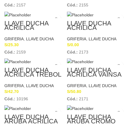
Cód.:
2157
Cód.:
2155
LLAVE DUCHA
LLAVE DUCHA
ACRILICA
ACRILICA
GRIVELSA
SCHUBERT
GRIFERIA
,
LLAVE DUCHA
GRIFERIA
,
LLAVE DUCHA
S/
25.30
S/
0.00
Cód.:
2159
Cód.:
2173
LLAVE DUCHA
LLAVE DUCHA
ACRILICA TREBOL
ACRILICA VAINSA
E.
GRIFERIA
,
LLAVE DUCHA
GRIFERIA
,
LLAVE DUCHA
S/
42.70
S/
50.80
Cód.:
10196
Cód.:
2171
LLAVE DUCHA
LLAVE DUCHA
ARUBA ACRILICA
ARUBA CROMO
ITALGRIF
ITALGRIF GR70A0
GR70A000