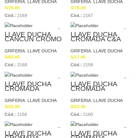
GRIFERIA
,
LLAVE DUCHA
GRIFERIA
,
LLAVE DUCHA
S/
76.89
S/
76.89
Cód.:
2169
Cód.:
2167
LLAVE DUCHA
LLAVE DUCHA
CANCUN CROMO
CROMADA C&A
ITALGRIF
GR70C000
GRIFERIA
,
LLAVE DUCHA
GRIFERIA
,
LLAVE DUCHA
S/
63.00
S/
17.00
Cód.:
2168
Cód.:
2158
LLAVE DUCHA
LLAVE DUCHA
CROMADA
CROMADA
FAVINSA
GRIVELSA
GRIFERIA
,
LLAVE DUCHA
GRIFERIA
,
LLAVE DUCHA
S/
25.00
S/
23.40
Cód.:
2156
Cód.:
2160
LLAVE DUCHA
LLAVE DUCHA
CROMADA
CROMADA