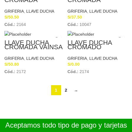
HELVETIA GRICOL
TREBOL
0933-11
GRIFERIA
,
LLAVE DUCHA
GRIFERIA
,
LLAVE DUCHA
S/
50.50
S/
37.50
Cód.:
2164
Cód.:
10047
LLAVE DUCHA
LLAVE DUCHA
CROMADA VAINSA
CROMADO
E.
SCHUBERT
GRIFERIA
,
LLAVE DUCHA
GRIFERIA
,
LLAVE DUCHA
S/
50.80
S/
0.00
Cód.:
2172
Cód.:
2174
1
2
→
Aceptamos todo tipo de pago y tarjetas