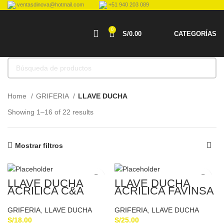
ventasdinova@hotmail.com
+51 940 203 089
0
S/
0.00
CATEGORÍAS
Home
GRIFERIA
LLAVE DUCHA
Showing 1–16 of 22 results
Mostrar filtros
LLAVE DUCHA
LLAVE DUCHA
ACRILICA C&A
ACRILICA FAVINSA
GRIFERIA
,
LLAVE DUCHA
GRIFERIA
,
LLAVE DUCHA
S/
18.00
S/
25.00