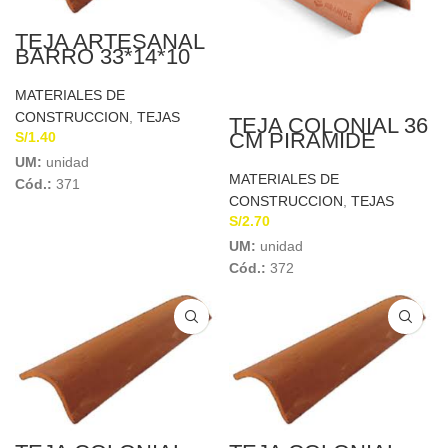
TEJA ARTESANAL
BARRO 33*14*10
MATERIALES DE
CONSTRUCCION
,
TEJAS
TEJA COLONIAL 36
CM PIRAMIDE
S/
1.40
UM:
unidad
MATERIALES DE
Cód.:
371
CONSTRUCCION
,
TEJAS
S/
2.70
UM:
unidad
Cód.:
372