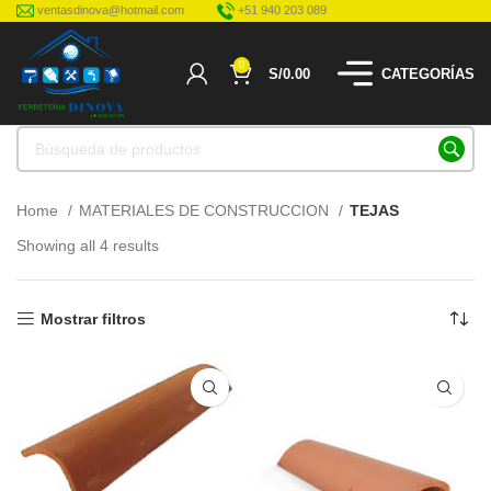
ventasdinova@hotmail.com
+51 940 203 089
0
S/
0.00
CATEGORÍAS
Home
MATERIALES DE CONSTRUCCION
TEJAS
Showing all 4 results
Mostrar filtros