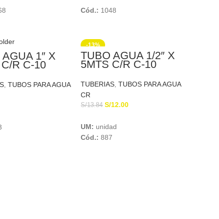
68
Cód.:
1048
-13%
TUBO AGUA 1/2″ X
 AGUA 1″ X
5MTS C/R C-10
C/R C-10
EUROTUBO
AS
TUBERIAS
,
TUBOS PARA AGUA
S
,
TUBOS PARA AGUA
CR
S/
12.00
S/
13.84
Add To Cart
Add To Cart
UM:
unidad
3
Cód.:
887