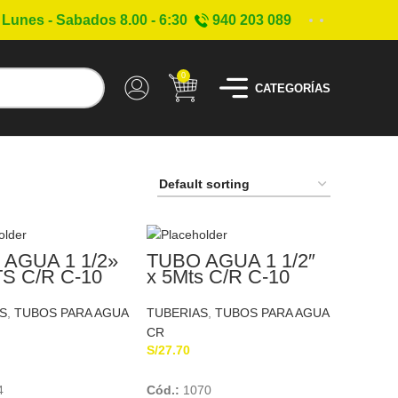
Lunes - Sabados 8.00 - 6:30
940 203 089
0
CATEGORÍAS
AGUA 1 1/2»
TUBO AGUA 1 1/2″
S C/R C-10
x 5Mts C/R C-10
AS
NICOLL
S
,
TUBOS PARA AGUA
TUBERIAS
,
TUBOS PARA AGUA
CR
S/
27.70
Add To Cart
Add To Cart
4
Cód.:
1070