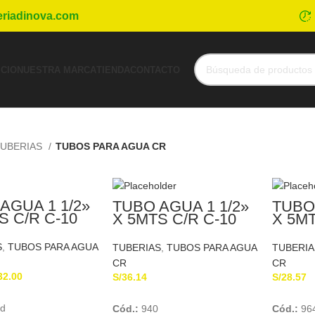
eriadinova.com
ICIO
NUESTRA MARCA
TIENDA
CONTACTO
UBERIAS
TUBOS PARA AGUA CR
AGUA 1 1/2»
TUBO AGUA 1 1/2»
TUBO 
S C/R C-10
X 5MTS C/R C-10
X 5MT
TUBO
PLASTICA
TUPL
S
,
TUBOS PARA AGUA
TUBERIAS
,
TUBOS PARA AGUA
TUBERIA
CR
CR
32.00
S/
36.14
S/
28.57
Add To Cart
Add To Cart
ad
Cód.:
940
Cód.:
96