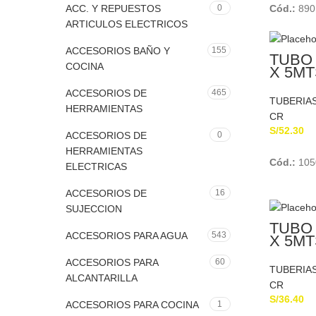
ACC. Y REPUESTOS
0
Cód.:
890
ARTICULOS ELECTRICOS
ACCESORIOS BAÑO Y
155
TUBO 
COCINA
X 5MT
PAVC
ACCESORIOS DE
465
TUBERIA
HERRAMIENTAS
CR
S/
52.30
ACCESORIOS DE
0
HERRAMIENTAS
Cód.:
105
ELECTRICAS
ACCESORIOS DE
16
SUJECCION
TUBO 
ACCESORIOS PARA AGUA
543
X 5MT
PAVC
ACCESORIOS PARA
60
TUBERIA
ALCANTARILLA
CR
S/
36.40
ACCESORIOS PARA COCINA
1