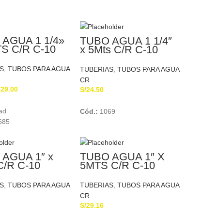
AGUA 1 1/4»
TUBO AGUA 1 1/4″
S C/R C-10
x 5Mts C/R C-10
OTUBO
NICOLL
S
,
TUBOS PARA AGUA
TUBERIAS
,
TUBOS PARA AGUA
CR
/
29.00
S/
24.50
Add To Cart
Add To Cart
ad
Cód.:
1069
685
AGUA 1″ x
TUBO AGUA 1″ X
C/R C-10
5MTS C/R C-10
LL
PAVCO
S
,
TUBOS PARA AGUA
TUBERIAS
,
TUBOS PARA AGUA
CR
S/
29.16
Add To Cart
Add To Cart