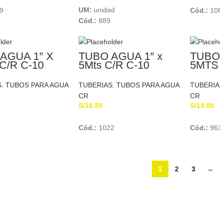
UM:
unidad
9
Cód.:
10
Cód.:
889
AGUA 1″ X
TUBO AGUA 1″ x
TUBO
C/R C-10
5Mts C/R C-10
5MTS 
TICA
TUBOPLAST
TUPL
S
,
TUBOS PARA AGUA
TUBERIAS
,
TUBOS PARA AGUA
TUBERIA
CR
CR
S/
16.55
S/
19.00
Add To Cart
Add To Cart
Cód.:
1022
Cód.:
96
1
2
3
→