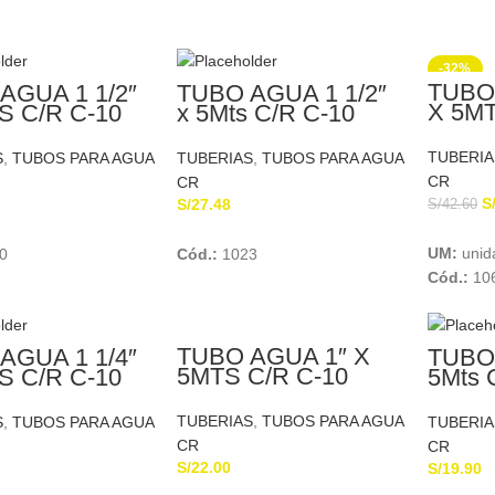
-32%
TUBO 
AGUA 1 1/2″
TUBO AGUA 1 1/2″
X 5MT
S C/R C-10
x 5Mts C/R C-10
EUR
O
TUBOPLAST
TUBERIA
S
,
TUBOS PARA AGUA
TUBERIAS
,
TUBOS PARA AGUA
CR
CR
S
S/
27.48
S/
42.60
Add To Cart
Add To Cart
UM:
unid
0
Cód.:
1023
Cód.:
10
TUBO AGUA 1″ X
AGUA 1 1/4″
TUBO 
5MTS C/R C-10
S C/R C-10
5Mts 
EUROTUBO
O
NICO
TUBERIAS
,
TUBOS PARA AGUA
S
,
TUBOS PARA AGUA
TUBERIA
CR
CR
S/
22.00
S/
19.90
Add To Cart
Add To Cart