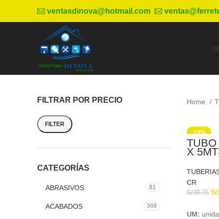
ventasdinova@hotmail.com
ventas@ferret
IN
FILTRAR POR PRECIO
Home
T
FILTER
-19%
TUBO 
X 5MT
EURO
CATEGORÍAS
TUBERIA
CR
ABRASIVOS
81
S/
S/
39.75
ACABADOS
369
UM:
unid