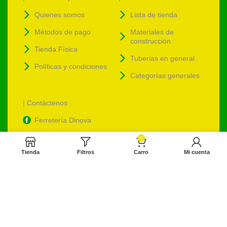
Quienes somos
Lista de tienda
Métodos de pago
Materiales de
construcción
Tienda Física
Tuberias en general
Políticas y condiciones
Categorías generales
| Contáctenos
Ferretería Dinova
ventas@ferreteriadinova.com
0
Tienda
Filtros
Carro
Mi cuenta
ventasdinova@hotmail.com
Ferreteriadinova.com
Ferreteria Dinova
© 2023 Ferreteria DINOVA
. Todos los derechos reservados.