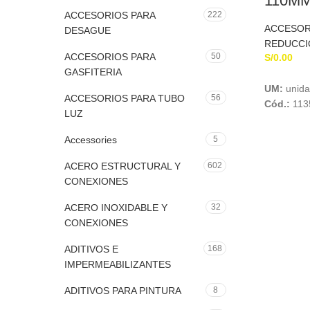
110MM
INYE
ACCESORIOS PARA
222
ERA
ACCESOR
DESAGUE
REDUCCI
ACCESORIOS PARA
50
S/
0.00
GASFITERIA
UM:
unid
ACCESORIOS PARA TUBO
56
Cód.:
113
LUZ
Accessories
5
ACERO ESTRUCTURAL Y
602
CONEXIONES
ACERO INOXIDABLE Y
32
CONEXIONES
ADITIVOS E
168
IMPERMEABILIZANTES
ADITIVOS PARA PINTURA
8