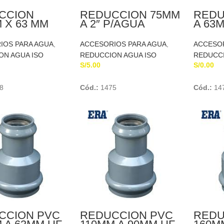
CCION
REDUCCION 75MM
REDU
 X 63 MM
A 2″ P/AGUA
A 63
UA
TRANSFORMADO
TRA
SFORMADO
IOS PARA AGUA
,
ACCESORIOS PARA AGUA
,
ACCESOR
ON AGUA ISO
REDUCCION AGUA ISO
REDUCCI
S/
5.00
S/
0.00
Add To Cart
Add To Cart
8
Cód.:
1475
Cód.:
14
CCION PVC
REDUCCION PVC
REDU