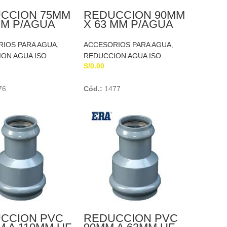
CCION 75MM
REDUCCION 90MM
MM P/AGUA
X 63 MM P/AGUA
NSFORMADO
TRANSFORMADO
IOS PARA AGUA
,
ACCESORIOS PARA AGUA
,
ON AGUA ISO
REDUCCION AGUA ISO
S/
0.00
Add To Cart
Add To Cart
76
Cód.:
1477
CCION PVC
REDUCCION PVC