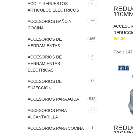
ACC. Y REPUESTOS
0
REDU
ARTICULOS ELECTRICOS
110MM
P/AG
ACCESORIOS BAÑO Y
155
TRAN
ACCESOR
COCINA
REDUCCI
S/
0.00
ACCESORIOS DE
465
HERRAMIENTAS
Cód.:
147
ACCESORIOS DE
0
HERRAMIENTAS
ELECTRICAS
ACCESORIOS DE
16
SUJECCION
ACCESORIOS PARA AGUA
543
ACCESORIOS PARA
60
ALCANTARILLA
REDU
ACCESORIOS PARA COCINA
1