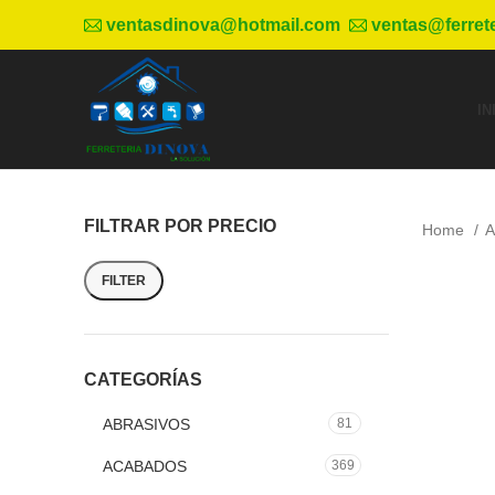
ventasdinova@hotmail.com
ventas@ferret
IN
FILTRAR POR PRECIO
Home
A
FILTER
CATEGORÍAS
ABRASIVOS
81
ACABADOS
369