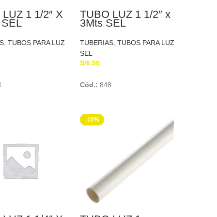
LUZ 1 1/2″ X
TUBO LUZ 1 1/2″ x
 SEL
3Mts SEL
TICA
TUBOPLAST
S
,
TUBOS PARA LUZ
TUBERIAS
,
TUBOS PARA LUZ
SEL
S/
6.50
Add To Cart
Add To Cart
1
Cód.:
848
-10%