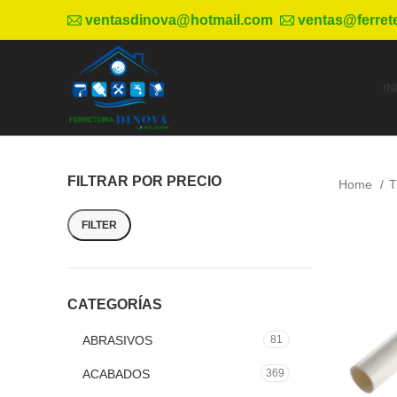
ventasdinova@hotmail.com
ventas@ferret
IN
FILTRAR POR PRECIO
Home
T
FILTER
CATEGORÍAS
ABRASIVOS
81
ACABADOS
369