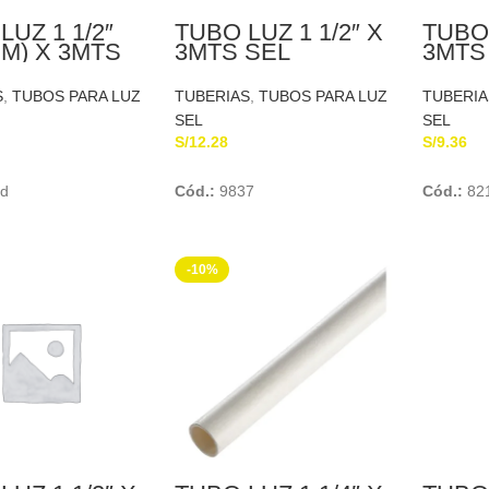
LUZ 1 1/2″
TUBO LUZ 1 1/2″ X
TUBO 
MM) X 3MTS
3MTS SEL
3MTS
EUROTUBO
INYECTOPLAS
PLAS
S
,
TUBOS PARA LUZ
TUBERIAS
,
TUBOS PARA LUZ
TUBERIA
SEL
SEL
S/
12.28
S/
9.36
Add To Cart
Add To Cart
ad
Cód.:
9837
Cód.:
82
-10%