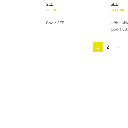
SEL
SEL
S/
0.00
S/
11.00
Add To Cart
Add To Cart
Cód.:
875
UM:
unid
Cód.:
80
1
2
→