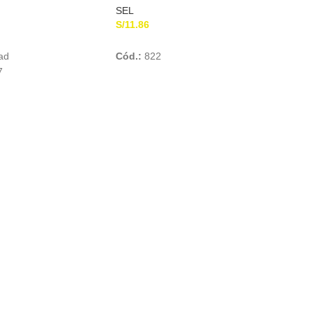
SEL
S/
11.86
Add To Cart
Add To Cart
ad
Cód.:
822
7