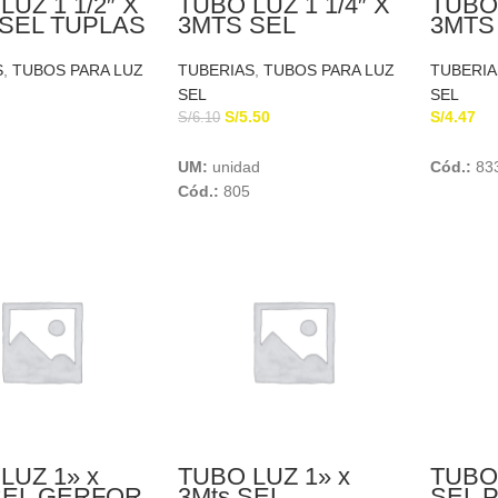
LUZ 1 1/2″ X
TUBO LUZ 1 1/4″ X
TUBO 
SEL TUPLAS
3MTS SEL
3MTS
EUROTUBO
S
,
TUBOS PARA LUZ
TUBERIAS
,
TUBOS PARA LUZ
TUBERIA
SEL
SEL
S/
5.50
S/
4.47
S/
6.10
Add To Cart
Add To Cart
UM:
unidad
Cód.:
83
Cód.:
805
LUZ 1» x
TUBO LUZ 1» x
TUBO 
SEL GERFOR
3Mts SEL
SEL 