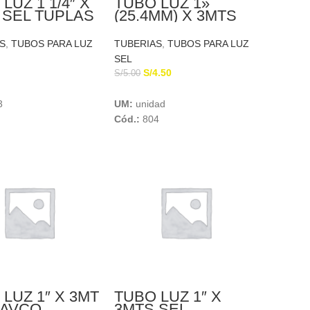
LUZ 1 1/4″ X
TUBO LUZ 1»
 SEL TUPLAS
(25.4MM) X 3MTS
SEL EUROTUBO
S
,
TUBOS PARA LUZ
TUBERIAS
,
TUBOS PARA LUZ
SEL
S/
4.50
S/
5.00
Add To Cart
Add To Cart
3
UM:
unidad
Cód.:
804
LUZ 1″ X 3MT
TUBO LUZ 1″ X
PAVCO
3MTS SEL