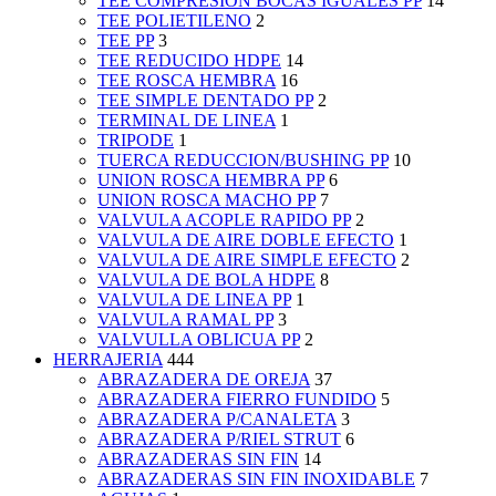
TEE COMPRESION BOCAS IGUALES PP
14
TEE POLIETILENO
2
TEE PP
3
TEE REDUCIDO HDPE
14
TEE ROSCA HEMBRA
16
TEE SIMPLE DENTADO PP
2
TERMINAL DE LINEA
1
TRIPODE
1
TUERCA REDUCCION/BUSHING PP
10
UNION ROSCA HEMBRA PP
6
UNION ROSCA MACHO PP
7
VALVULA ACOPLE RAPIDO PP
2
VALVULA DE AIRE DOBLE EFECTO
1
VALVULA DE AIRE SIMPLE EFECTO
2
VALVULA DE BOLA HDPE
8
VALVULA DE LINEA PP
1
VALVULA RAMAL PP
3
VALVULLA OBLICUA PP
2
HERRAJERIA
444
ABRAZADERA DE OREJA
37
ABRAZADERA FIERRO FUNDIDO
5
ABRAZADERA P/CANALETA
3
ABRAZADERA P/RIEL STRUT
6
ABRAZADERAS SIN FIN
14
ABRAZADERAS SIN FIN INOXIDABLE
7