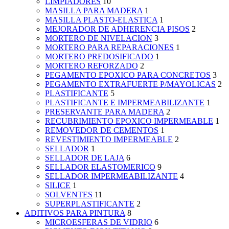
LIMPIADORES
10
MASILLA PARA MADERA
1
MASILLA PLASTO-ELASTICA
1
MEJORADOR DE ADHERENCIA PISOS
2
MORTERO DE NIVELACION
3
MORTERO PARA REPARACIONES
1
MORTERO PREDOSIFICADO
1
MORTERO REFORZADO
2
PEGAMENTO EPOXICO PARA CONCRETOS
3
PEGAMENTO EXTRAFUERTE P/MAYOLICAS
2
PLASTIFICANTE
5
PLASTIFICANTE E IMPERMEABILIZANTE
1
PRESERVANTE PARA MADERA
2
RECUBRIMIENTO EPOXICO IMPERMEABLE
1
REMOVEDOR DE CEMENTOS
1
REVESTIMIENTO IMPERMEABLE
2
SELLADOR
1
SELLADOR DE LAJA
6
SELLADOR ELASTOMERICO
9
SELLADOR IMPERMEABILIZANTE
4
SILICE
1
SOLVENTES
11
SUPERPLASTIFICANTE
2
ADITIVOS PARA PINTURA
8
MICROESFERAS DE VIDRIO
6