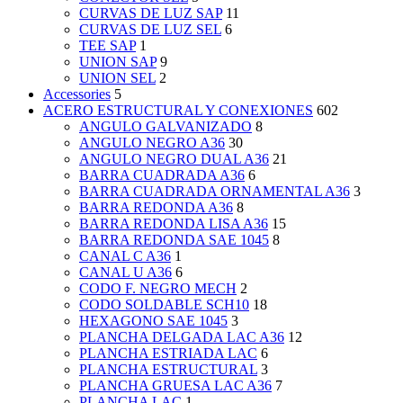
CURVAS DE LUZ SAP
11
CURVAS DE LUZ SEL
6
TEE SAP
1
UNION SAP
9
UNION SEL
2
Accessories
5
ACERO ESTRUCTURAL Y CONEXIONES
602
ANGULO GALVANIZADO
8
ANGULO NEGRO A36
30
ANGULO NEGRO DUAL A36
21
BARRA CUADRADA A36
6
BARRA CUADRADA ORNAMENTAL A36
3
BARRA REDONDA A36
8
BARRA REDONDA LISA A36
15
BARRA REDONDA SAE 1045
8
CANAL C A36
1
CANAL U A36
6
CODO F. NEGRO MECH
2
CODO SOLDABLE SCH10
18
HEXAGONO SAE 1045
3
PLANCHA DELGADA LAC A36
12
PLANCHA ESTRIADA LAC
6
PLANCHA ESTRUCTURAL
3
PLANCHA GRUESA LAC A36
7
PLANCHA LAC
1