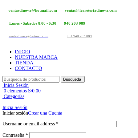
ventasdinova@hotmail.com
ventas@ferreteriadinova.com
Lunes - Sabados 8.00 - 6:30
940 203 089
ventasdinova@hotmail.com
+51 940 203 089
INICIO
NUESTRA MARCA
TIENDA
CONTACTO
Búsqueda
Inicia Sesión
0
elementos
S/
0.00
Categorías
Inicia Sesión
Iniciar sesión
Crear una Cuenta
Username or email address
*
Contraseña
*