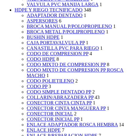
VALVULA PVC MANIJA LARGA
1
HDPE Y RIEGO TECNIFICADO
348
ADAPTADOR DENTADO
1
ASPERSORES
6
BROCA MANUAL P/POLOPROPILENO
1
BROCA METAL P/POLIPROPILENO
1
BUSHIN HDPE
1
CAJA PORTAVALVULA PP
1
CANASTILLA PVC PARA RIEGO
1
CODO DE COMPRESION PP
4
CODO HDPE
8
CODO MIXTO DE COMPRESION PP
8
CODO MIXTO DE COMPRESION PP ROSCA
MACHO
1
CODO POLIETILENO
2
CODO PP
3
CODO SIMPLE DENTADO PP
2
COLLARIN/ABRAZADERA PP
43
CONECTOR CINTA CINTA PP
1
CONECTOR CINTA MANGUERA PP
1
CONECTOR INICIAL
2
CONECTOR INICIAL PP
1
ENLACE ADAPTADOR ROSCA HEMBRA
14
ENLACE HDPE
7
ENLACE P/REPARACION HDPE
7