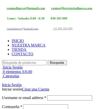
ventasdinova@hotmail.com
ventas@ferreteriadinova.com
Lunes - Sabados 8.00 - 6:30
940 203 089
ventasdinova@hotmail.com
+51 940 203 089
INICIO
NUESTRA MARCA
TIENDA
CONTACTO
Búsqueda
Inicia Sesión
0
elementos
S/
0.00
Categorías
Inicia Sesión
Iniciar sesión
Crear una Cuenta
Username or email address
*
Contraseña
*