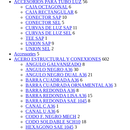
ACCESORIOS PARA TUBO LUZ
56
CAJA OCTAGONAL
6
CAJA RECTANGULAR
6
CONECTOR SAP
10
CONECTOR SEL
5
CURVAS DE LUZ SAP
11
CURVAS DE LUZ SEL
6
TEE SAP
1
UNION SAP
9
UNION SEL
2
Accessories
5
ACERO ESTRUCTURAL Y CONEXIONES
602
ANGULO GALVANIZADO
8
ANGULO NEGRO A36
30
ANGULO NEGRO DUAL A36
21
BARRA CUADRADA A36
6
BARRA CUADRADA ORNAMENTAL A36
3
BARRA REDONDA A36
8
BARRA REDONDA LISA A36
15
BARRA REDONDA SAE 1045
8
CANAL C A36
1
CANAL U A36
6
CODO F. NEGRO MECH
2
CODO SOLDABLE SCH10
18
HEXAGONO SAE 1045
3