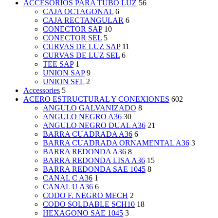
ACCESORIOS PARA TUBO LUZ
56
CAJA OCTAGONAL
6
CAJA RECTANGULAR
6
CONECTOR SAP
10
CONECTOR SEL
5
CURVAS DE LUZ SAP
11
CURVAS DE LUZ SEL
6
TEE SAP
1
UNION SAP
9
UNION SEL
2
Accessories
5
ACERO ESTRUCTURAL Y CONEXIONES
602
ANGULO GALVANIZADO
8
ANGULO NEGRO A36
30
ANGULO NEGRO DUAL A36
21
BARRA CUADRADA A36
6
BARRA CUADRADA ORNAMENTAL A36
3
BARRA REDONDA A36
8
BARRA REDONDA LISA A36
15
BARRA REDONDA SAE 1045
8
CANAL C A36
1
CANAL U A36
6
CODO F. NEGRO MECH
2
CODO SOLDABLE SCH10
18
HEXAGONO SAE 1045
3