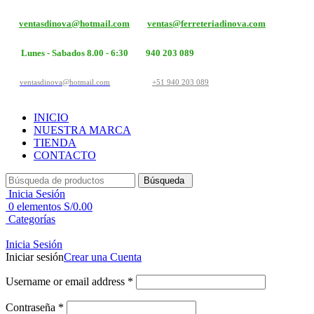
ventasdinova@hotmail.com
ventas@ferreteriadinova.com
Lunes - Sabados 8.00 - 6:30
940 203 089
ventasdinova@hotmail.com
+51 940 203 089
INICIO
NUESTRA MARCA
TIENDA
CONTACTO
Búsqueda
Inicia Sesión
0
elementos
S/
0.00
Categorías
Inicia Sesión
Iniciar sesión
Crear una Cuenta
Username or email address
*
Contraseña
*