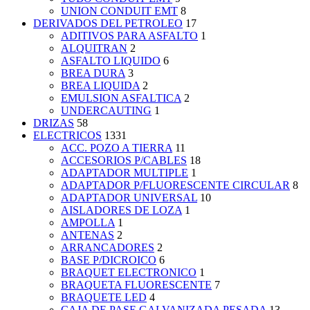
UNION CONDUIT EMT
8
DERIVADOS DEL PETROLEO
17
ADITIVOS PARA ASFALTO
1
ALQUITRAN
2
ASFALTO LIQUIDO
6
BREA DURA
3
BREA LIQUIDA
2
EMULSION ASFALTICA
2
UNDERCAUTING
1
DRIZAS
58
ELECTRICOS
1331
ACC. POZO A TIERRA
11
ACCESORIOS P/CABLES
18
ADAPTADOR MULTIPLE
1
ADAPTADOR P/FLUORESCENTE CIRCULAR
8
ADAPTADOR UNIVERSAL
10
AISLADORES DE LOZA
1
AMPOLLA
1
ANTENAS
2
ARRANCADORES
2
BASE P/DICROICO
6
BRAQUET ELECTRONICO
1
BRAQUETA FLUORESCENTE
7
BRAQUETE LED
4
CAJA DE PASE GALVANIZADA PESADA
13