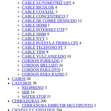
CABLE AUTOMOTRIZ GPT
4
CABLE BICOLOR
4
CABLE COAXIAL
3
CABLE CONCENTRICO
2
CABLE DE COBRE DESNUDO
12
CABLE HDMI
1
CABLE INTERNET UTP
7
CABLE NH80
9
CABLE NYY
1
CABLE PUESTA A TIERRA CPT
4
CABLE TELEFONO PT
3
CABLE THW
8
CABLE VULCANIZADO
10
CORDON FORRADO
2
CORDON MELLIZO
24
CORDON PARA DVD
1
CORDON PARA RADIO
2
CABOS
58
CAUCHOS
38
NEOPRENO
3
SBR
14
WATER STOP
21
CERRADURAS
206
CERRADURA EMBUTIR MULTIPUNTO
2
CHAPAS Y CANDADOS
204