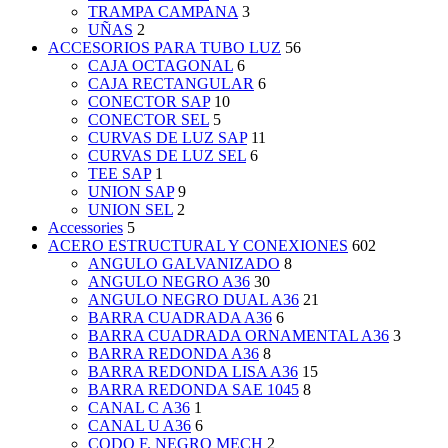
TRAMPA CAMPANA
3
UÑAS
2
ACCESORIOS PARA TUBO LUZ
56
CAJA OCTAGONAL
6
CAJA RECTANGULAR
6
CONECTOR SAP
10
CONECTOR SEL
5
CURVAS DE LUZ SAP
11
CURVAS DE LUZ SEL
6
TEE SAP
1
UNION SAP
9
UNION SEL
2
Accessories
5
ACERO ESTRUCTURAL Y CONEXIONES
602
ANGULO GALVANIZADO
8
ANGULO NEGRO A36
30
ANGULO NEGRO DUAL A36
21
BARRA CUADRADA A36
6
BARRA CUADRADA ORNAMENTAL A36
3
BARRA REDONDA A36
8
BARRA REDONDA LISA A36
15
BARRA REDONDA SAE 1045
8
CANAL C A36
1
CANAL U A36
6
CODO F. NEGRO MECH
2