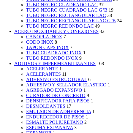
TUBO NEGRO CUADRADO LAC
37
TUBO NEGRO CUADRADO LAC G°B
19
TUBO NEGRO RECTANGULAR LAC
38
TUBO NEGRO RECTANGULAR LAC G°B
24
TUBO NEGRO REDONDO LAC
49
ACERO INOXIDABLE Y CONEXIONES
32
CANOPLA INOX
7
CODO INOX
8
TAPON CAPS INOX
7
TUBO CUADRADO INOX
1
TUBO REDONDO INOX
9
ADITIVOS E IMPERMEABILIZANTES
168
ACELERANTE
1
ACELERANTES
11
ADHESIVO ESTRUCTURAL
6
ADHESIVO Y SELLADOR ELASTICO
1
AGREGADO EXPANSIVO
1
CURADOR DE CONCRETO
9
DENSIFICADOR PARA PISOS
1
DESMOLDANTES
17
EMULSION DE ADHERENCIA
1
ENDURECEDOR DE PISOS
1
ESMALTE POLIURETANO
2
ESPUMA EXPANSIVA
3
EXPANSOR
1