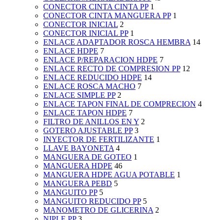
CONECTOR CINTA CINTA PP
1
CONECTOR CINTA MANGUERA PP
1
CONECTOR INICIAL
2
CONECTOR INICIAL PP
1
ENLACE ADAPTADOR ROSCA HEMBRA
14
ENLACE HDPE
7
ENLACE P/REPARACION HDPE
7
ENLACE RECTO DE COMPRESION PP
12
ENLACE REDUCIDO HDPE
14
ENLACE ROSCA MACHO
7
ENLACE SIMPLE PP
2
ENLACE TAPON FINAL DE COMPRECION
4
ENLACE TAPON HDPE
7
FILTRO DE ANILLOS EN Y
2
GOTERO AJUSTABLE PP
3
INYECTOR DE FERTILIZANTE
1
LLAVE BAYONETA
4
MANGUERA DE GOTEO
1
MANGUERA HDPE
46
MANGUERA HDPE AGUA POTABLE
1
MANGUERA PEBD
5
MANGUITO PP
5
MANGUITO REDUCIDO PP
5
MANOMETRO DE GLICERINA
2
NIPLE PP
3