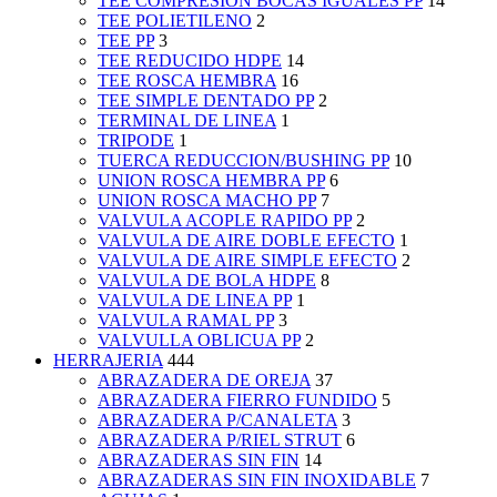
TEE COMPRESION BOCAS IGUALES PP
14
TEE POLIETILENO
2
TEE PP
3
TEE REDUCIDO HDPE
14
TEE ROSCA HEMBRA
16
TEE SIMPLE DENTADO PP
2
TERMINAL DE LINEA
1
TRIPODE
1
TUERCA REDUCCION/BUSHING PP
10
UNION ROSCA HEMBRA PP
6
UNION ROSCA MACHO PP
7
VALVULA ACOPLE RAPIDO PP
2
VALVULA DE AIRE DOBLE EFECTO
1
VALVULA DE AIRE SIMPLE EFECTO
2
VALVULA DE BOLA HDPE
8
VALVULA DE LINEA PP
1
VALVULA RAMAL PP
3
VALVULLA OBLICUA PP
2
HERRAJERIA
444
ABRAZADERA DE OREJA
37
ABRAZADERA FIERRO FUNDIDO
5
ABRAZADERA P/CANALETA
3
ABRAZADERA P/RIEL STRUT
6
ABRAZADERAS SIN FIN
14
ABRAZADERAS SIN FIN INOXIDABLE
7