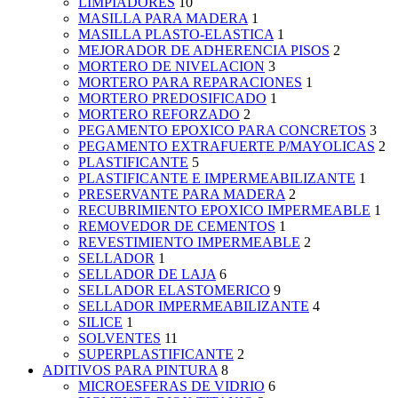
LIMPIADORES
10
MASILLA PARA MADERA
1
MASILLA PLASTO-ELASTICA
1
MEJORADOR DE ADHERENCIA PISOS
2
MORTERO DE NIVELACION
3
MORTERO PARA REPARACIONES
1
MORTERO PREDOSIFICADO
1
MORTERO REFORZADO
2
PEGAMENTO EPOXICO PARA CONCRETOS
3
PEGAMENTO EXTRAFUERTE P/MAYOLICAS
2
PLASTIFICANTE
5
PLASTIFICANTE E IMPERMEABILIZANTE
1
PRESERVANTE PARA MADERA
2
RECUBRIMIENTO EPOXICO IMPERMEABLE
1
REMOVEDOR DE CEMENTOS
1
REVESTIMIENTO IMPERMEABLE
2
SELLADOR
1
SELLADOR DE LAJA
6
SELLADOR ELASTOMERICO
9
SELLADOR IMPERMEABILIZANTE
4
SILICE
1
SOLVENTES
11
SUPERPLASTIFICANTE
2
ADITIVOS PARA PINTURA
8
MICROESFERAS DE VIDRIO
6