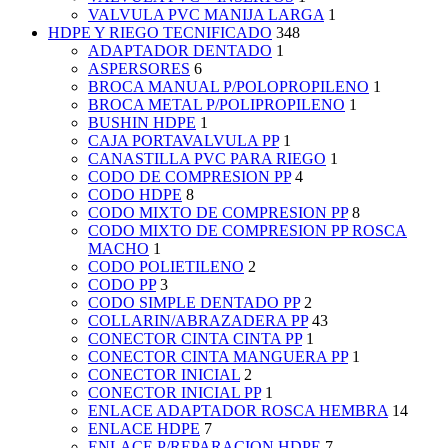
VALVULA PVC MANIJA LARGA
1
HDPE Y RIEGO TECNIFICADO
348
ADAPTADOR DENTADO
1
ASPERSORES
6
BROCA MANUAL P/POLOPROPILENO
1
BROCA METAL P/POLIPROPILENO
1
BUSHIN HDPE
1
CAJA PORTAVALVULA PP
1
CANASTILLA PVC PARA RIEGO
1
CODO DE COMPRESION PP
4
CODO HDPE
8
CODO MIXTO DE COMPRESION PP
8
CODO MIXTO DE COMPRESION PP ROSCA
MACHO
1
CODO POLIETILENO
2
CODO PP
3
CODO SIMPLE DENTADO PP
2
COLLARIN/ABRAZADERA PP
43
CONECTOR CINTA CINTA PP
1
CONECTOR CINTA MANGUERA PP
1
CONECTOR INICIAL
2
CONECTOR INICIAL PP
1
ENLACE ADAPTADOR ROSCA HEMBRA
14
ENLACE HDPE
7
ENLACE P/REPARACION HDPE
7