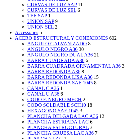
CURVAS DE LUZ SAP
11
CURVAS DE LUZ SEL
6
TEE SAP
1
UNION SAP
9
UNION SEL
2
Accessories
5
ACERO ESTRUCTURAL Y CONEXIONES
602
ANGULO GALVANIZADO
8
ANGULO NEGRO A36
30
ANGULO NEGRO DUAL A36
21
BARRA CUADRADA A36
6
BARRA CUADRADA ORNAMENTAL A36
3
BARRA REDONDA A36
8
BARRA REDONDA LISA A36
15
BARRA REDONDA SAE 1045
8
CANAL C A36
1
CANAL U A36
6
CODO F. NEGRO MECH
2
CODO SOLDABLE SCH10
18
HEXAGONO SAE 1045
3
PLANCHA DELGADA LAC A36
12
PLANCHA ESTRIADA LAC
6
PLANCHA ESTRUCTURAL
3
PLANCHA GRUESA LAC A36
7
PLANCHA LAC
1