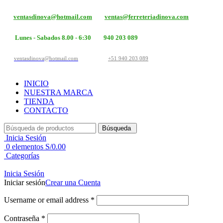
ventasdinova@hotmail.com
ventas@ferreteriadinova.com
Lunes - Sabados 8.00 - 6:30
940 203 089
ventasdinova@hotmail.com
+51 940 203 089
INICIO
NUESTRA MARCA
TIENDA
CONTACTO
Búsqueda
Inicia Sesión
0
elementos
S/
0.00
Categorías
Inicia Sesión
Iniciar sesión
Crear una Cuenta
Username or email address
*
Contraseña
*