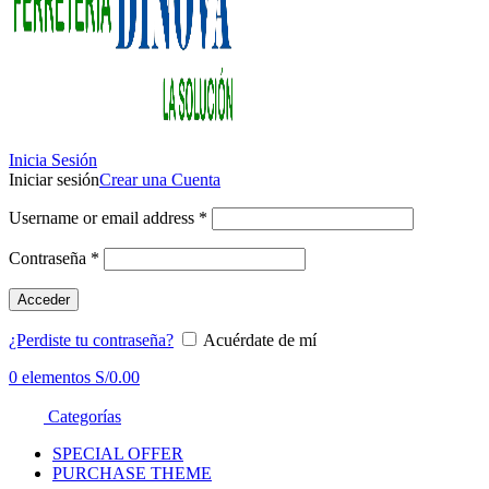
Inicia Sesión
Iniciar sesión
Crear una Cuenta
Username or email address
*
Contraseña
*
Acceder
¿Perdiste tu contraseña?
Acuérdate de mí
0
elementos
S/
0.00
Categorías
SPECIAL OFFER
PURCHASE THEME