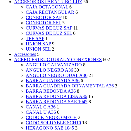
ACCESORIOS PARA TUBO LUZ
56
CAJA OCTAGONAL
6
CAJA RECTANGULAR
6
CONECTOR SAP
10
CONECTOR SEL
5
CURVAS DE LUZ SAP
11
CURVAS DE LUZ SEL
6
TEE SAP
1
UNION SAP
9
UNION SEL
2
Accessories
5
ACERO ESTRUCTURAL Y CONEXIONES
602
ANGULO GALVANIZADO
8
ANGULO NEGRO A36
30
ANGULO NEGRO DUAL A36
21
BARRA CUADRADA A36
6
BARRA CUADRADA ORNAMENTAL A36
3
BARRA REDONDA A36
8
BARRA REDONDA LISA A36
15
BARRA REDONDA SAE 1045
8
CANAL C A36
1
CANAL U A36
6
CODO F. NEGRO MECH
2
CODO SOLDABLE SCH10
18
HEXAGONO SAE 1045
3