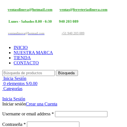
ventasdinova@hotmail.com
ventas@ferreteriadinova.com
Lunes - Sabados 8.00 - 6:30
940 203 089
ventasdinova@hotmail.com
+51 940 203 089
INICIO
NUESTRA MARCA
TIENDA
CONTACTO
Búsqueda
Inicia Sesión
0
elementos
S/
0.00
Categorías
Inicia Sesión
Iniciar sesión
Crear una Cuenta
Username or email address
*
Contraseña
*